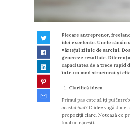
Fiecare antreprenor, freelanc
Twitter
idei excelente. Unele rămân s
vârtejul zilnic de sarcini. Doa
Facebook
genereze rezultate. Diferența 
capacitatea de a trece rapid 
LinkedIn
într-un mod structurat și efic
Pinterest
Clarifică ideea
Email
Primul pas este să îți pui între
acestei idei?
O idee vagă duce la
propoziții clare. Notează ce pr
final urmărești.