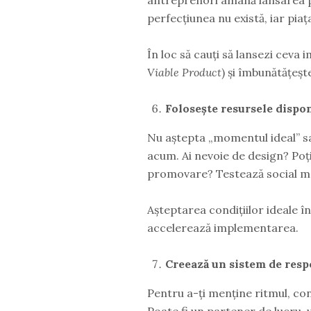
perfecțiunea nu există, iar pia
În loc să cauți să lansezi ceva 
Viable Product
) și îmbunătățeșt
Folosește resursele dispon
Nu aștepta „momentul ideal” sau
acum. Ai nevoie de design? Poț
promovare? Testează social m
Așteptarea condițiilor ideale î
accelerează implementarea.
Creează un sistem de resp
Pentru a-ți menține ritmul, con
Poate fi un partener de lucru,