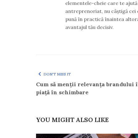
elementele-cheie care te ajută 
antreprenoriat, nu câștigă cei c
pună în practică înaintea altor
avantajul tău decisiv.
DON'T MISS IT
Cum să menții relevanța brandului 
piață în schimbare
YOU MIGHT ALSO LIKE