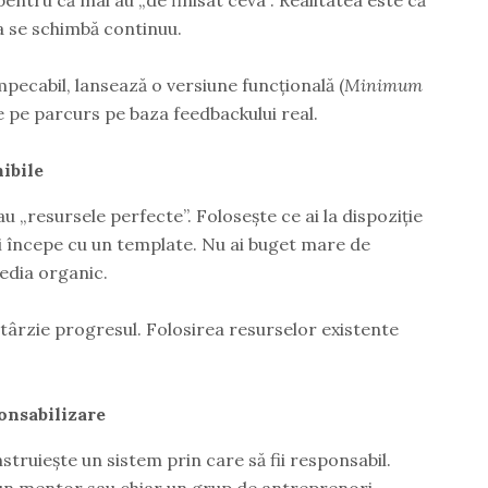
ța se schimbă continuu.
impecabil, lansează o versiune funcțională (
Minimum
e pe parcurs pe baza feedbackului real.
ibile
 „resursele perfecte”. Folosește ce ai la dispoziție
i începe cu un template. Nu ai buget mare de
edia organic.
ntârzie progresul. Folosirea resurselor existente
onsabilizare
struiește un sistem prin care să fii responsabil.
 un mentor sau chiar un grup de antreprenori.