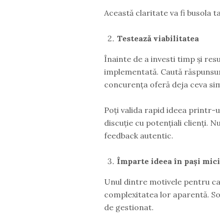
Această claritate va fi busola 
Testează viabilitatea
Înainte de a investi timp și re
implementată. Caută răspunsuri
concurența oferă deja ceva sim
Poți valida rapid ideea printr-
discuție cu potențiali clienți. 
feedback autentic.
Împarte ideea în pași mici
Unul dintre motivele pentru ca
complexitatea lor aparentă. Sol
de gestionat.