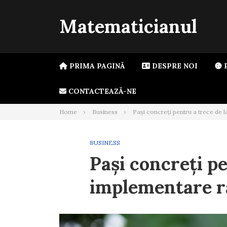
Skip
to
Matematicianul
content
PRIMA PAGINĂ
DESPRE NOI
P
CONTACTEAZĂ-NE
Home
Business
Pași concreți pentru a trece de l
BUSINESS
Pași concreți pe
implementare r