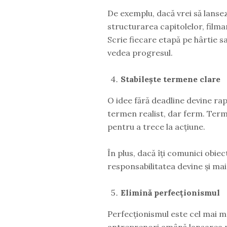
De exemplu, dacă vrei să lansezi
structurarea capitolelor, filma
Scrie fiecare etapă pe hârtie 
vedea progresul.
Stabilește termene clare
O idee fără deadline devine rap
termen realist, dar ferm. Term
pentru a trece la acțiune.
În plus, dacă îți comunici obiec
responsabilitatea devine și mai
Elimină perfecționismul
Perfecționismul este cel mai m
antreprenori amână lansarea pe