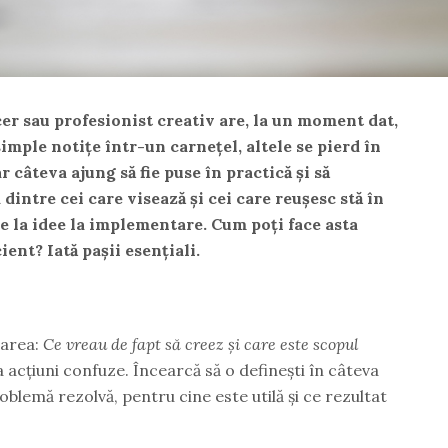
er sau profesionist creativ are, la un moment dat,
imple notițe într-un carnețel, altele se pierd în
r câteva ajung să fie puse în practică și să
dintre cei care visează și cei care reușesc stă în
de la idee la implementare. Cum poți face asta
ient? Iată pașii esențiali.
barea:
Ce vreau de fapt să creez și care este scopul
 acțiuni confuze. Încearcă să o definești în câteva
oblemă rezolvă, pentru cine este utilă și ce rezultat