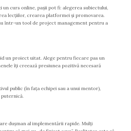
 un curs online, pașii pot fi: alegerea subiectului,
rea lecțiilor, crearea platformei și promovarea.
sau într-un tool de project management pentru a
id un proiect uitat. Alege pentru fiecare pas un
enele îți creează presiunea pozitivă necesară
tivul public (în fața echipei sau a unui mentor),
 puternică.
are dușman al implementării rapide. Mulți
ntru că mai au „de finisat ceva”. Realitatea este că