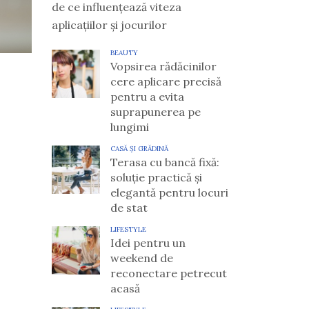
de ce influențează viteza
aplicațiilor și jocurilor
BEAUTY
Vopsirea rădăcinilor
cere aplicare precisă
pentru a evita
suprapunerea pe
lungimi
CASĂ ȘI GRĂDINĂ
Terasa cu bancă fixă:
soluție practică și
elegantă pentru locuri
de stat
LIFESTYLE
Idei pentru un
weekend de
reconectare petrecut
acasă