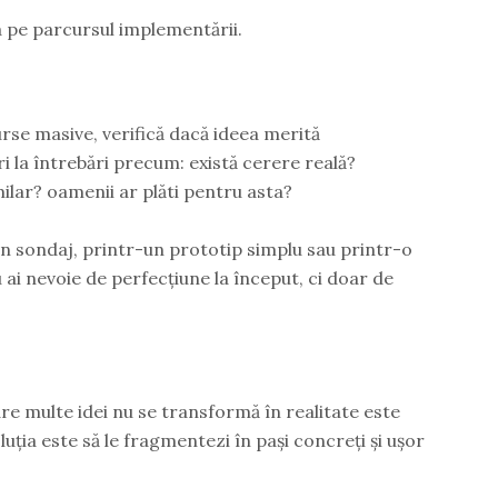
ta pe parcursul implementării.
surse masive, verifică dacă ideea merită
 la întrebări precum: există cerere reală?
ilar? oamenii ar plăti pentru asta?
un sondaj, printr-un prototip simplu sau printr-o
Nu ai nevoie de perfecțiune la început, ci doar de
re multe idei nu se transformă în realitate este
uția este să le fragmentezi în pași concreți și ușor