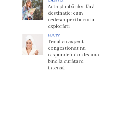
LIFESTYLE
Arta plimbărilor fără
destinație: cum
redescoperi bucuria
explorării
BEAUTY
Tenul cu aspect
congestionat nu
răspunde întotdeauna
bine la curățare
intensă