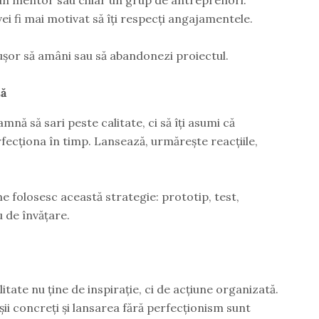
i fi mai motivat să îți respecți angajamentele.
e ușor să amâni sau să abandonezi proiectul.
ză
ă să sari peste calitate, ci să îți asumi că
rfecționa în timp. Lansează, urmărește reacțiile,
e folosesc această strategie: prototip, test,
u de învățare.
tate nu ține de inspirație, ci de acțiune organizată.
șii concreți și lansarea fără perfecționism sunt