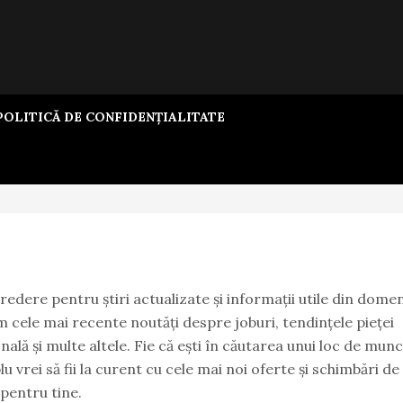
OLITICĂ DE CONFIDENȚIALITATE
credere pentru știri actualizate și informații utile din domen
m cele mai recente noutăți despre joburi, tendințele pieței
ală și multe altele. Fie că ești în căutarea unui loc de munc
plu vrei să fii la curent cu cele mai noi oferte și schimbări de
 pentru tine.