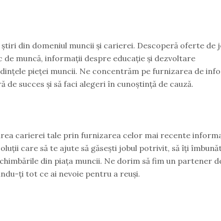
știri din domeniul muncii și carierei. Descoperă oferte de 
oc de muncă, informații despre educație și dezvoltare
ndințele pieței muncii. Ne concentrăm pe furnizarea de info
eră de succes și să faci alegeri în cunoștință de cauză.
rea carierei tale prin furnizarea celor mai recente informaț
uții care să te ajute să găsești jobul potrivit, să îți îmbună
a schimbările din piața muncii. Ne dorim să fim un partener d
ndu-ți tot ce ai nevoie pentru a reuși.