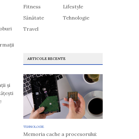
Fitness
Lifestyle
Sănătate
Tehnologie
joburi
Travel
rmații
ARTICOLE RECENTE
ii și
tățești
e
TEHNOLOGIE
Memoria cache a procesorului: