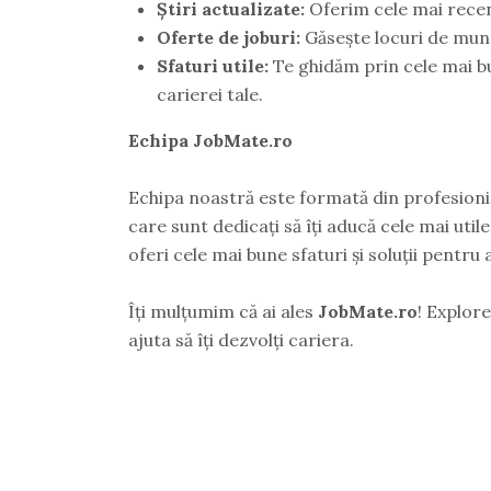
Știri actualizate:
Oferim cele mai recent
Oferte de joburi:
Găsește locuri de munc
Sfaturi utile:
Te ghidăm prin cele mai b
carierei tale.
Echipa JobMate.ro
Echipa noastră este formată din profesioniș
care sunt dedicați să îți aducă cele mai utile
oferi cele mai bune sfaturi și soluții pentru
Îți mulțumim că ai ales
JobMate.ro
! Explore
ajuta să îți dezvolți cariera.