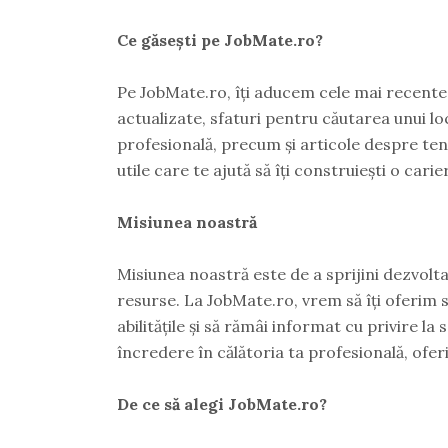
Ce găsești pe JobMate.ro?
Pe JobMate.ro, îți aducem cele mai recente 
actualizate, sfaturi pentru căutarea unui l
profesională, precum și articole despre te
utile care te ajută să îți construiești o cari
Misiunea noastră
Misiunea noastră este de a sprijini dezvolta
resurse. La JobMate.ro, vrem să îți oferim sol
abilitățile și să rămâi informat cu privire l
încredere în călătoria ta profesională, oferi
De ce să alegi JobMate.ro?