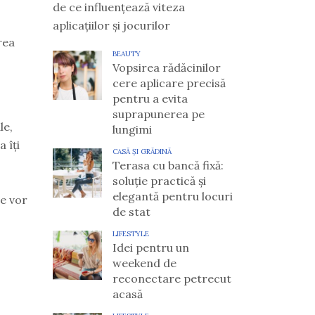
de ce influențează viteza
aplicațiilor și jocurilor
rea
BEAUTY
Vopsirea rădăcinilor
cere aplicare precisă
pentru a evita
suprapunerea pe
le,
lungimi
 îți
CASĂ ȘI GRĂDINĂ
Terasa cu bancă fixă:
soluție practică și
elegantă pentru locuri
te vor
de stat
LIFESTYLE
Idei pentru un
weekend de
reconectare petrecut
acasă