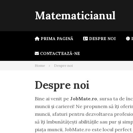
Skip
to
Matematicianul
content
PRIMA PAGINĂ
DESPRE NOI
P
CONTACTEAZĂ-NE
Home
Despre noi
Despre noi
Bine ai venit pe
JobMate.ro
, sursa ta de în
muncii și carierei! Ne propunem să îți oferi
muncii, sfaturi pentru dezvoltarea profesion
să îți îmbunătățești abilitățile sau pur și sim
piața muncii, JobMate.ro este locul perfect