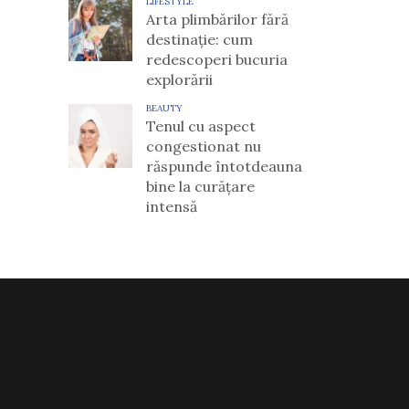
LIFESTYLE
Arta plimbărilor fără
destinație: cum
redescoperi bucuria
explorării
BEAUTY
Tenul cu aspect
congestionat nu
răspunde întotdeauna
bine la curățare
intensă