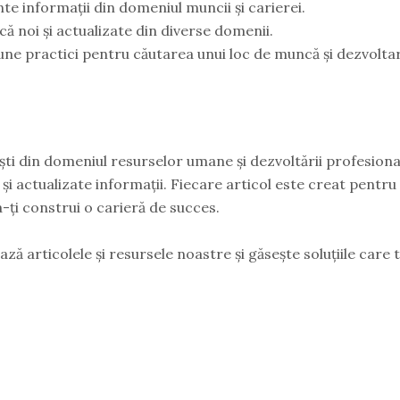
e informații din domeniul muncii și carierei.
ă noi și actualizate din diverse domenii.
une practici pentru căutarea unui loc de muncă și dezvolta
ti din domeniul resurselor umane și dezvoltării profesiona
 și actualizate informații. Fiecare articol este creat pentru a
 a-ți construi o carieră de succes.
ază articolele și resursele noastre și găsește soluțiile care 