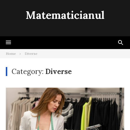
Skip
to
Matematicianul
content
Home
Diverse
Category:
Diverse