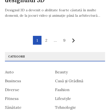
designului 3D
Designul 3D a devenit o abilitate foarte căutată în multe
domenii, de la jocuri video și animație până la arhitectură…
Paginație
1
2
…
9
Următor
articole
CATEGORII
Auto
Beauty
Business
Casă și Grădină
Diverse
Fashion
Fitness
Lifestyle
Sănătate
Tehnologie