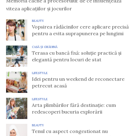
Memoria cache a procesorului: de ce influențează
viteza aplicațiilor și jocurilor
BEAUTY
Vopsirea rădăcinilor cere aplicare precisă
pentru a evita suprapunerea pe lungimi
CASĂ ȘI GRĂDINĂ
Terasa cu bancă fixă: soluție practică și
elegantă pentru locuri de stat
LIFESTYLE
Idei pentru un weekend de reconectare
petrecut acasă
LIFESTYLE
Arta plimbărilor fără destinație: cum
redescoperi bucuria explorării
BEAUTY
Tenul cu aspect congestionat nu