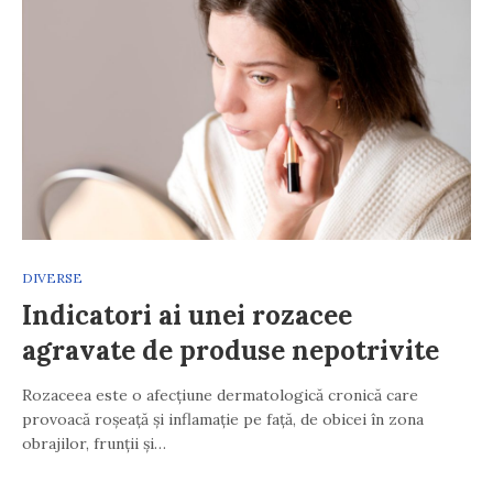
DIVERSE
Indicatori ai unei rozacee
agravate de produse nepotrivite
Rozaceea este o afecțiune dermatologică cronică care
provoacă roșeață și inflamație pe față, de obicei în zona
obrajilor, frunții și…