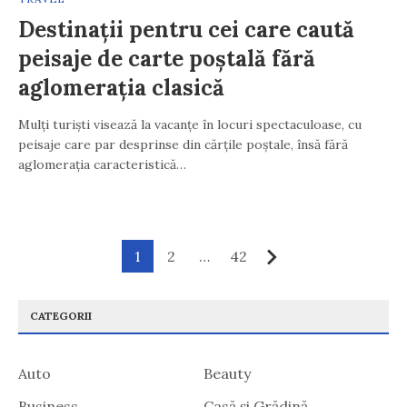
Destinații pentru cei care caută
peisaje de carte poștală fără
aglomerația clasică
Mulți turiști visează la vacanțe în locuri spectaculoase, cu
peisaje care par desprinse din cărțile poștale, însă fără
aglomerația caracteristică…
Paginație
1
2
…
42
Următor
articole
CATEGORII
Auto
Beauty
Business
Casă și Grădină