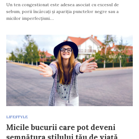
Un ten congestionat este adesea asociat cu excesul de
sebum, porii încărcați și apariția punctelor negre sau a
micilor imperfecțiuni.…
LIFESTYLE
Micile bucurii care pot deveni
semnătura stilului tău de viață