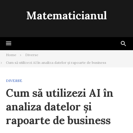
Skip
to
Matematicianul
content
Home
Diverse
Cum să utilizezi AI în analiza datelor și rapoarte de business
DIVERSE
Cum să utilizezi AI în
analiza datelor și
rapoarte de business