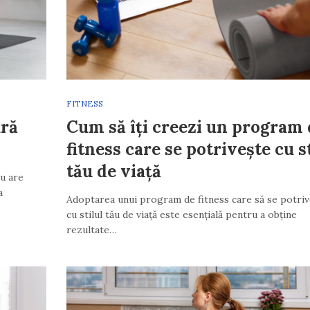
FITNESS
ară
Cum să îți creezi un program 
fitness care se potrivește cu st
tău de viață
u are
a
Adoptarea unui program de fitness care să se potri
cu stilul tău de viață este esențială pentru a obține
rezultate…