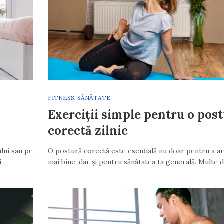
FITNESS
,
SĂNĂTATE
Exerciții simple pentru o pos
corectă zilnic
ului sau pe
O postură corectă este esențială nu doar pentru a ar
zi…
mai bine, dar și pentru sănătatea ta generală. Multe 