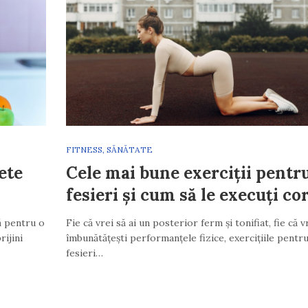
FITNESS
,
SĂNĂTATE
ete
Cele mai bune exerciții pentr
fesieri și cum să le execuți co
ă pentru o
Fie că vrei să ai un posterior ferm și tonifiat, fie că v
rijini
îmbunătățești performanțele fizice, exercițiile pentr
fesieri…