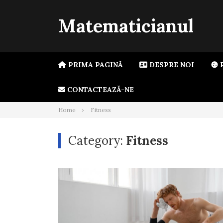
Skip
to
Matematicianul
content
PRIMA PAGINĂ
DESPRE NOI
P
CONTACTEAZĂ-NE
Home
Fitness
Category:
Fitness