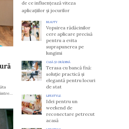
de ce influențează viteza
aplicațiilor și jocurilor
BEAUTY
Vopsirea rădăcinilor
cere aplicare precisă
pentru a evita
suprapunerea pe
lungimi
CASĂ ȘI GRĂDINĂ
tură
Terasa cu bancă fixă:
soluție practică și
elegantă pentru locuri
de stat
ăta
dintre…
LIFESTYLE
Idei pentru un
weekend de
reconectare petrecut
acasă