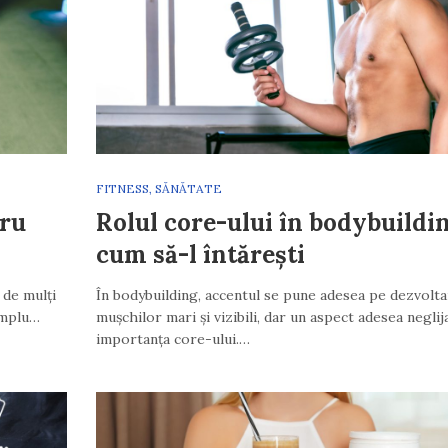
FITNESS
,
SĂNĂTATE
tru
Rolul core-ului în bodybuildin
cum să-l întărești
 de mulți
În bodybuilding, accentul se pune adesea pe dezvolt
simplu…
mușchilor mari și vizibili, dar un aspect adesea neglij
importanța core-ului.…