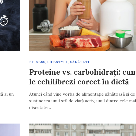
FITNESS
,
LIFESTYLE
,
SĂNĂTATE
Proteine vs. carbohidrați: cu
le echilibrezi corect în dietă
să ai un
Atunci când vine vorba de alimentație sănătoasă și de
susținerea unui stil de viață activ, unul dintre cele mai
discutate…