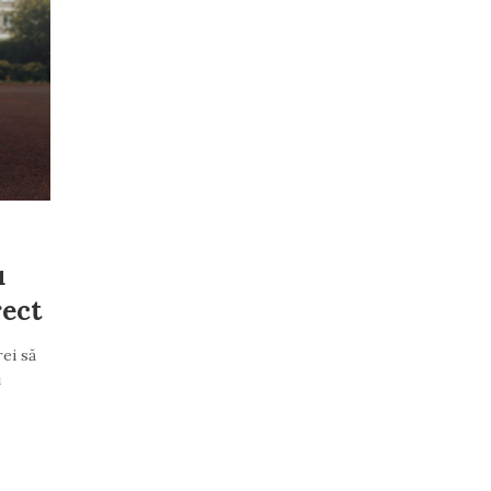
u
rect
rei să
u