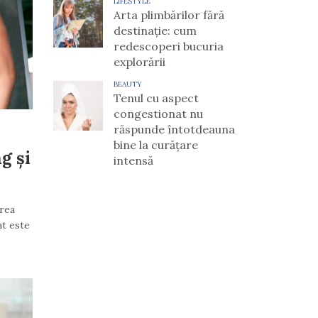
LIFESTYLE
Arta plimbărilor fără
destinație: cum
redescoperi bucuria
explorării
BEAUTY
Tenul cu aspect
congestionat nu
răspunde întotdeauna
bine la curățare
g și
intensă
area
at este