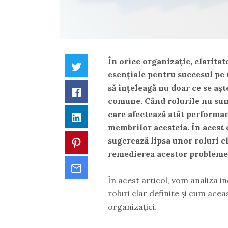
În orice organizație, claritat
Twitter
esențiale pentru succesul pe
să înțeleagă nu doar ce se așt
Facebook
comune. Când rolurile nu sunt
care afectează atât performanț
LinkedIn
membrilor acesteia. În acest 
sugerează lipsa unor roluri cl
Pinterest
remedierea acestor probleme
Email
În acest articol, vom analiza i
roluri clar definite și cum ace
organizației.