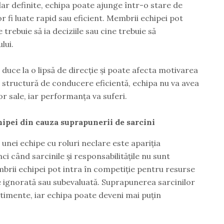
clar definite, echipa poate ajunge într-o stare de
vor fi luate rapid sau eficient. Membrii echipei pot
 trebuie să ia deciziile sau cine trebuie să
lui.
duce la o lipsă de direcție și poate afecta motivarea
 o structură de conducere eficientă, echipa nu va avea
or sale, iar performanța va suferi.
hipei din cauza suprapunerii de sarcini
 unei echipe cu roluri neclare este apariția
ci când sarcinile și responsabilitățile nu sunt
brii echipei pot intra în competiție pentru resurse
e ignorată sau subevaluată. Suprapunerea sarcinilor
ntimente, iar echipa poate deveni mai puțin