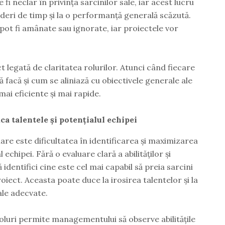
 neclar în privința sarcinilor sale, iar acest lucru
erderi de timp și la o performanță generală scăzută.
e pot fi amânate sau ignorate, iar proiectele vor
 legată de claritatea rolurilor. Atunci când fiecare
 facă și cum se aliniază cu obiectivele generale ale
 mai eficiente și mai rapide.
ica talentele și potențialul echipei
 clare este dificultatea în identificarea și maximizarea
echipei. Fără o evaluare clară a abilităților și
 identifici cine este cel mai capabil să preia sarcini
ect. Aceasta poate duce la irosirea talentelor și la
ale adecvate.
oluri permite managementului să observe abilitățile