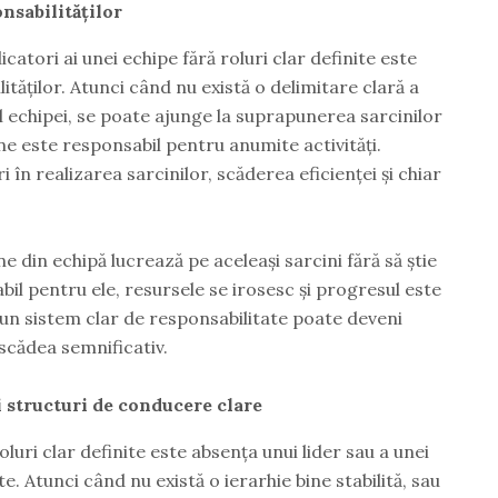
nsabilităților
icatori ai unei echipe fără roluri clar definite este
ităților. Atunci când nu există o delimitare clară a
 echipei, se poate ajunge la suprapunerea sarcinilor
ine este responsabil pentru anumite activități.
 în realizarea sarcinilor, scăderea eficienței și chiar
din echipă lucrează pe aceleași sarcini fără să știe
bil pentru ele, resursele se irosesc și progresul este
 un sistem clar de responsabilitate poate deveni
 scădea semnificativ.
i structuri de conducere clare
oluri clar definite este absența unui lider sau a unei
. Atunci când nu există o ierarhie bine stabilită, sau