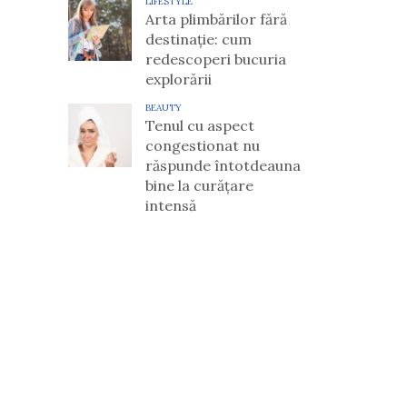
LIFESTYLE
Arta plimbărilor fără
destinație: cum
redescoperi bucuria
explorării
BEAUTY
Tenul cu aspect
congestionat nu
răspunde întotdeauna
bine la curățare
intensă