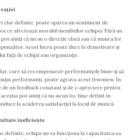
ivației
ri clar definite, poate apărea un sentiment de
 ceea ce afectează moralul membrilor echipei. Fără un
pot simți că nu au o direcție clară sau că munca lor
punzător. Acest lucru poate duce la demotivare și
ui față de echipă sau organizație.
clar, care să recompenseze performanțele bune și să
 puțin performanți, poate agrava acest fenomen. În
 de un feedback constant și de o apreciere pentru
, aceștia pot simți că nu au un loc bine definit în
onduce la scăderea satisfacției la locul de muncă.
ultate ineficiente
ne definite, echipa nu va funcționa la capacitatea sa