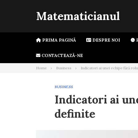
Skip
to
Matematicianul
content
PRIMA PAGINĂ
DESPRE NOI
P
CONTACTEAZĂ-NE
Home
Business
Indicatori ai unei echipe fără rolu
BUSINESS
Indicatori ai un
definite