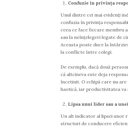
Confuzie în privința respo
Unul dintre cei mai evidenți ind
confuzia în privința responsabil
ceea ce face fiecare membru al
sau la neînțelegeri legate de c
Aceasta poate duce la întârzieri
la conflicte între colegi.
De exemplu, dacă două persoane 
că altcineva este deja responsa
încetinit. O echipă care nu are
haotică, iar productivitatea va
Lipsa unui lider sau a une
Un alt indicator al lipsei unor r
structuri de conducere eficiente