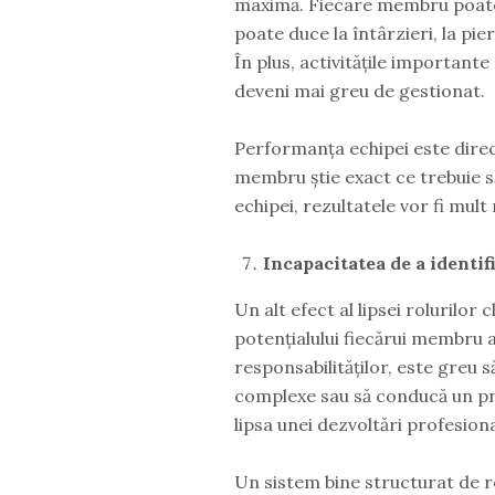
maximă. Fiecare membru poate fi
poate duce la întârzieri, la pi
În plus, activitățile important
deveni mai greu de gestionat.
Performanța echipei este direct
membru știe exact ce trebuie să
echipei, rezultatele vor fi mult
Incapacitatea de a identif
Un alt efect al lipsei rolurilor
potențialului fiecărui membru al 
responsabilităților, este greu să
complexe sau să conducă un proi
lipsa unei dezvoltări profesion
Un sistem bine structurat de r