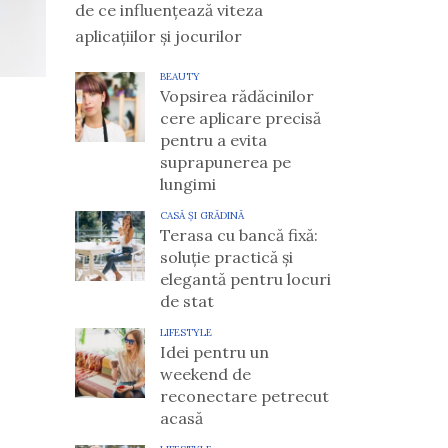
de ce influențează viteza
aplicațiilor și jocurilor
BEAUTY
Vopsirea rădăcinilor
cere aplicare precisă
pentru a evita
suprapunerea pe
lungimi
CASĂ ȘI GRĂDINĂ
Terasa cu bancă fixă:
soluție practică și
elegantă pentru locuri
de stat
LIFESTYLE
Idei pentru un
weekend de
reconectare petrecut
acasă