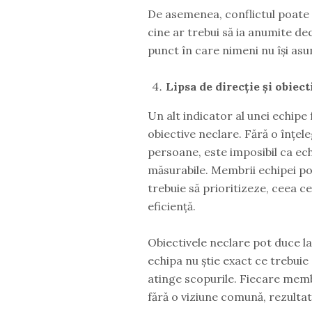
De asemenea, conflictul poate 
cine ar trebui să ia anumite dec
punct în care nimeni nu își asu
Lipsa de direcție și obiec
Un alt indicator al unei echipe f
obiective neclare. Fără o înțeleg
persoane, este imposibil ca ech
măsurabile. Membrii echipei pot 
trebuie să prioritizeze, ceea c
eficiență.
Obiectivele neclare pot duce l
echipa nu știe exact ce trebuie
atinge scopurile. Fiecare memb
fără o viziune comună, rezultate