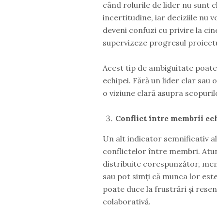
când rolurile de lider nu sunt 
incertitudine, iar deciziile nu 
deveni confuzi cu privire la cine
supervizeze progresul proiectu
Acest tip de ambiguitate poate 
echipei. Fără un lider clar sau
o viziune clară asupra scopuril
Conflict între membrii ec
Un alt indicator semnificativ al
conflictelor între membri. Atun
distribuite corespunzător, mem
sau pot simți că munca lor est
poate duce la frustrări și rese
colaborativă.