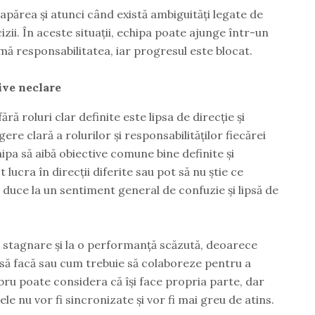
apărea și atunci când există ambiguități legate de
izii. În aceste situații, echipa poate ajunge într-un
mă responsabilitatea, iar progresul este blocat.
tive neclare
ără roluri clar definite este lipsa de direcție și
ere clară a rolurilor și responsabilităților fiecărei
ipa să aibă obiective comune bine definite și
lucra în direcții diferite sau pot să nu știe ce
e duce la un sentiment general de confuzie și lipsă de
a stagnare și la o performanță scăzută, deoarece
 să facă sau cum trebuie să colaboreze pentru a
ru poate considera că își face propria parte, dar
le nu vor fi sincronizate și vor fi mai greu de atins.