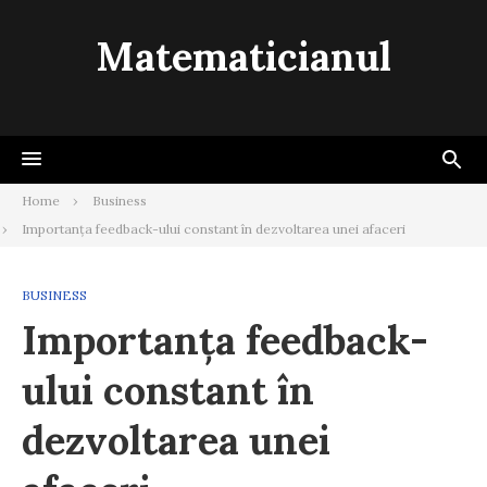
Skip
to
Matematicianul
content
Home
Business
Importanța feedback-ului constant în dezvoltarea unei afaceri
BUSINESS
Importanța feedback-
ului constant în
dezvoltarea unei