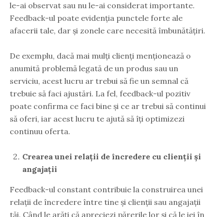
le-ai observat sau nu le-ai considerat importante.
Feedback-ul poate evidenția punctele forte ale
afacerii tale, dar și zonele care necesită îmbunătățiri.
De exemplu, dacă mai mulți clienți menționează o
anumită problemă legată de un produs sau un
serviciu, acest lucru ar trebui să fie un semnal că
trebuie să faci ajustări. La fel, feedback-ul pozitiv
poate confirma ce faci bine și ce ar trebui să continui
să oferi, iar acest lucru te ajută să îți optimizezi
continuu oferta.
Crearea unei relații de încredere cu clienții și
angajații
Feedback-ul constant contribuie la construirea unei
relații de încredere între tine și clienții sau angajații
tăi. Când le arăți că apreciezi părerile lor și că le iei în