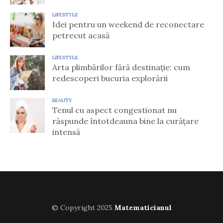
LIFESTYLE
Idei pentru un weekend de reconectare
petrecut acasă
LIFESTYLE
Arta plimbărilor fără destinație: cum
redescoperi bucuria explorării
BEAUTY
Tenul cu aspect congestionat nu
răspunde întotdeauna bine la curățare
intensă
© Copyright 2025
Matematicianul