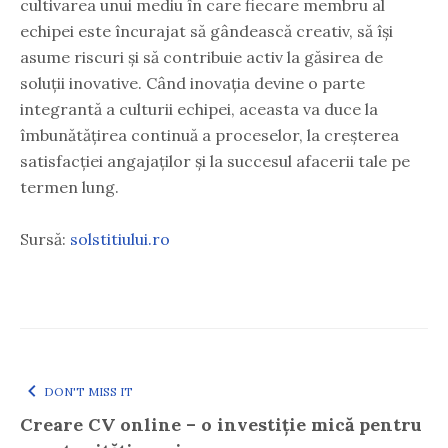
cultivarea unui mediu în care fiecare membru al
echipei este încurajat să gândească creativ, să își
asume riscuri și să contribuie activ la găsirea de
soluții inovative. Când inovația devine o parte
integrantă a culturii echipei, aceasta va duce la
îmbunătățirea continuă a proceselor, la creșterea
satisfacției angajaților și la succesul afacerii tale pe
termen lung.
Sursă:
solstitiului.ro
DON'T MISS IT
Creare CV online – o investiție mică pentru