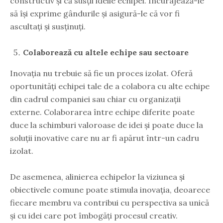
constructiv și că susții ideile echipei. Încurajează-le
să își exprime gândurile și asigură-le că vor fi
ascultați și susținuți.
Colaborează cu altele echipe sau sectoare
Inovația nu trebuie să fie un proces izolat. Oferă
oportunități echipei tale de a colabora cu alte echipe
din cadrul companiei sau chiar cu organizații
externe. Colaborarea între echipe diferite poate
duce la schimburi valoroase de idei și poate duce la
soluții inovative care nu ar fi apărut într-un cadru
izolat.
De asemenea, alinierea echipelor la viziunea și
obiectivele comune poate stimula inovația, deoarece
fiecare membru va contribui cu perspectiva sa unică
și cu idei care pot îmbogăți procesul creativ.