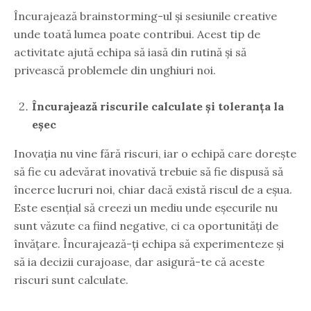
Încurajează brainstorming-ul și sesiunile creative
unde toată lumea poate contribui. Acest tip de
activitate ajută echipa să iasă din rutină și să
privească problemele din unghiuri noi.
Încurajează riscurile calculate și toleranța la
eșec
Inovația nu vine fără riscuri, iar o echipă care dorește
să fie cu adevărat inovativă trebuie să fie dispusă să
încerce lucruri noi, chiar dacă există riscul de a eșua.
Este esențial să creezi un mediu unde eșecurile nu
sunt văzute ca fiind negative, ci ca oportunități de
învățare. Încurajează-ți echipa să experimenteze și
să ia decizii curajoase, dar asigură-te că aceste
riscuri sunt calculate.