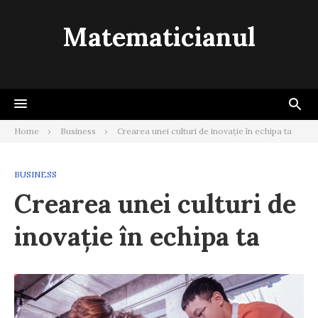
Skip
to
Matematicianul
content
Home
Business
Crearea unei culturi de inovație în echipa ta
BUSINESS
Crearea unei culturi de
inovație în echipa ta