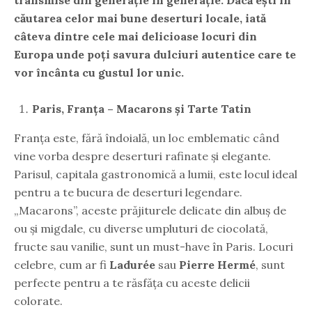
transmise din generație în generație. Dacă ești în
căutarea celor mai bune deserturi locale, iată
câteva dintre cele mai delicioase locuri din
Europa unde poți savura dulciuri autentice care te
vor încânta cu gustul lor unic.
Paris, Franța – Macarons și Tarte Tatin
Franța este, fără îndoială, un loc emblematic când
vine vorba despre deserturi rafinate și elegante.
Parisul, capitala gastronomică a lumii, este locul ideal
pentru a te bucura de deserturi legendare.
„Macarons”, aceste prăjiturele delicate din albuș de
ou și migdale, cu diverse umpluturi de ciocolată,
fructe sau vanilie, sunt un must-have în Paris. Locuri
celebre, cum ar fi
Ladurée
sau
Pierre Hermé
, sunt
perfecte pentru a te răsfăța cu aceste delicii
colorate.