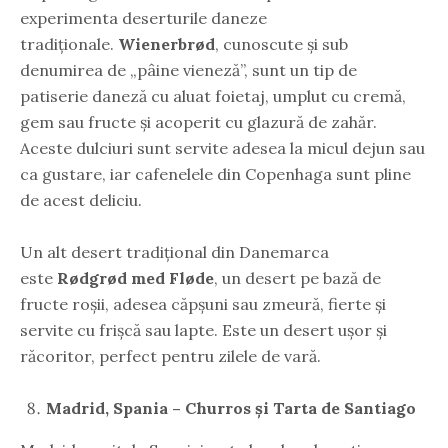
experimenta deserturile daneze
tradiționale.
Wienerbrød
, cunoscute și sub
denumirea de „pâine vieneză”, sunt un tip de
patiserie daneză cu aluat foietaj, umplut cu cremă,
gem sau fructe și acoperit cu glazură de zahăr.
Aceste dulciuri sunt servite adesea la micul dejun sau
ca gustare, iar cafenelele din Copenhaga sunt pline
de acest deliciu.
Un alt desert tradițional din Danemarca
este
Rødgrød med Fløde
, un desert pe bază de
fructe roșii, adesea căpșuni sau zmeură, fierte și
servite cu frișcă sau lapte. Este un desert ușor și
răcoritor, perfect pentru zilele de vară.
Madrid, Spania – Churros și Tarta de Santiago