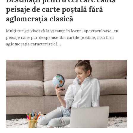
peisaje de carte poștală fără
aglomerația clasică
Mulți turiști visează la vacanțe în locuri spectaculoase, cu
peisaje care par desprinse din cărțile poștale, însă fără
aglomerația caracteristică…