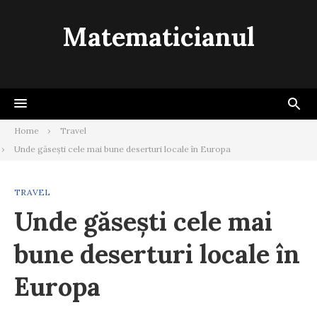
Skip
to
Matematicianul
content
Home
Travel
Unde găsești cele mai bune deserturi locale în Europa
TRAVEL
Unde găsești cele mai
bune deserturi locale în
Europa