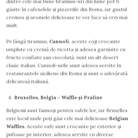
dintre cele mai bune tiramisu-uri din lume pot fi
găsite în cafenelele și pizzeriile din Roma, iar gustul
cremos și aromele delicioase te vor face să vrei mai
mult.
Pe lângă tiramisu,
Cannoli
, aceste coji crocante
umplute cu cremă de ricotta și adesea garnisite cu
fructe confiate sau ciocolată, sunt un alt desert
clasic italian. Cannoli-urile sunt adesea servite în
restaurantele siciliene din Roma și sunt o adevărată
delicatesă italiană.
Bruxelles, Belgia – Waffle și Praline
Belgienii sunt faimoși pentru vafele lor, iar Bruxelles
este locul unde poți găsi cele mai delicioase
Belgian
Waffles
. Aceste vafe sunt crocante pe exterior și
pufoase pe interior, adesea servite cu diverse