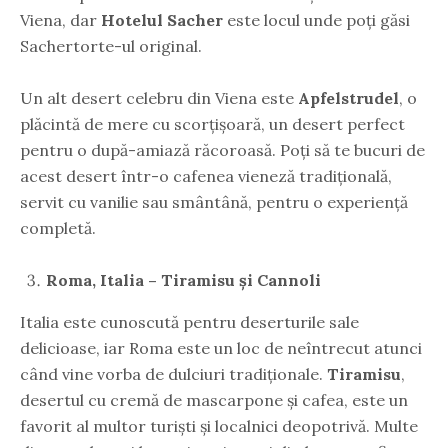
Viena, dar
Hotelul Sacher
este locul unde poți găsi
Sachertorte-ul original.
Un alt desert celebru din Viena este
Apfelstrudel
, o
plăcintă de mere cu scorțișoară, un desert perfect
pentru o după-amiază răcoroasă. Poți să te bucuri de
acest desert într-o cafenea vieneză tradițională,
servit cu vanilie sau smântână, pentru o experiență
completă.
Roma, Italia – Tiramisu și Cannoli
Italia este cunoscută pentru deserturile sale
delicioase, iar Roma este un loc de neîntrecut atunci
când vine vorba de dulciuri tradiționale.
Tiramisu
,
desertul cu cremă de mascarpone și cafea, este un
favorit al multor turiști și localnici deopotrivă. Multe