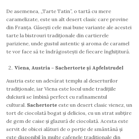
De asemenea, „Tarte Tatin”, o tartă cu mere
caramelizate, este un alt desert clasic care provine
din Franța. Găsești cele mai bune variante ale acestei
tarte la bistrouri tradiționale din cartierele
pariziene, unde gustul autentic și aroma de caramel
te vor face să te îndrăgostești de fiecare înghițitură.
Viena, Austria – Sachertorte și Apfelstrudel
Austria este un adevărat templu al deserturilor
tradiționale, iar Viena este locul unde tradițiile
dulciurii se îmbină perfect cu rafinamentul
cultural.
Sachertorte
este un desert clasic vienez, un
tort de ciocolată bogat și delicios, cu un strat subțire
de gem de caise și glazură de ciocolată. Acesta este
servit de obicei alături de o porție de smântână și
este disponibil în multe cafenele tradiționale din