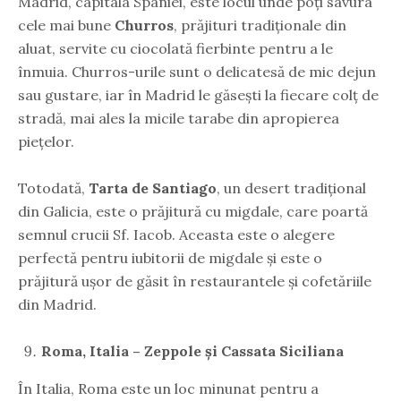
Madrid, capitala Spaniei, este locul unde poți savura
cele mai bune
Churros
, prăjituri tradiționale din
aluat, servite cu ciocolată fierbinte pentru a le
înmuia. Churros-urile sunt o delicatesă de mic dejun
sau gustare, iar în Madrid le găsești la fiecare colț de
stradă, mai ales la micile tarabe din apropierea
piețelor.
Totodată,
Tarta de Santiago
, un desert tradițional
din Galicia, este o prăjitură cu migdale, care poartă
semnul crucii Sf. Iacob. Aceasta este o alegere
perfectă pentru iubitorii de migdale și este o
prăjitură ușor de găsit în restaurantele și cofetăriile
din Madrid.
Roma, Italia – Zeppole și Cassata Siciliana
În Italia, Roma este un loc minunat pentru a