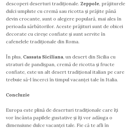
descoperi deserturi tradiționale.
Zeppole
, prăjiturele
dulci umplute cu cremă sau ricotta și prăjite până
devin crocante, sunt o alegere populară, mai ales în
perioada sărbătorilor. Aceste prăjituri sunt de obicei
decorate cu cireșe confiate și sunt servite în
cafenelele tradiționale din Roma.
În plus,
Cassata Siciliana
, un desert din Sicilia cu
straturi de pandișpan, cremă de ricotta și fructe
confiate, este un alt desert tradițional italian pe care
trebuie să-l încerci în timpul vacanței tale în Italia.
Concluzie
Europa este plină de deserturi tradiționale care îți
vor încânta papilele gustative și îți vor adăuga o
dimensiune dulce vacanței tale. Fie că te afli în