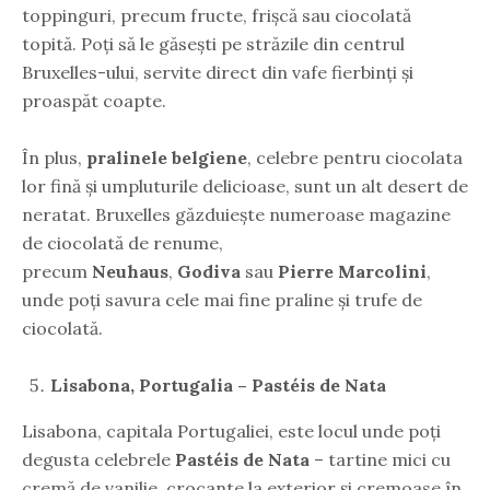
toppinguri, precum fructe, frișcă sau ciocolată
topită. Poți să le găsești pe străzile din centrul
Bruxelles-ului, servite direct din vafe fierbinți și
proaspăt coapte.
În plus,
pralinele belgiene
, celebre pentru ciocolata
lor fină și umpluturile delicioase, sunt un alt desert de
neratat. Bruxelles găzduiește numeroase magazine
de ciocolată de renume,
precum
Neuhaus
,
Godiva
sau
Pierre Marcolini
,
unde poți savura cele mai fine praline și trufe de
ciocolată.
Lisabona, Portugalia – Pastéis de Nata
Lisabona, capitala Portugaliei, este locul unde poți
degusta celebrele
Pastéis de Nata
– tartine mici cu
cremă de vanilie, crocante la exterior și cremoase în