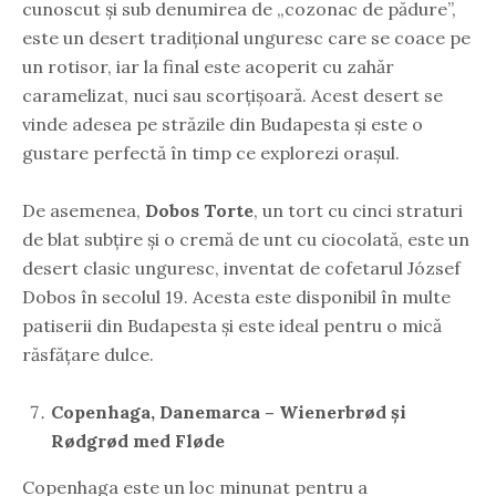
cunoscut și sub denumirea de „cozonac de pădure”,
este un desert tradițional unguresc care se coace pe
un rotisor, iar la final este acoperit cu zahăr
caramelizat, nuci sau scorțișoară. Acest desert se
vinde adesea pe străzile din Budapesta și este o
gustare perfectă în timp ce explorezi orașul.
De asemenea,
Dobos Torte
, un tort cu cinci straturi
de blat subțire și o cremă de unt cu ciocolată, este un
desert clasic unguresc, inventat de cofetarul József
Dobos în secolul 19. Acesta este disponibil în multe
patiserii din Budapesta și este ideal pentru o mică
răsfățare dulce.
Copenhaga, Danemarca – Wienerbrød și
Rødgrød med Fløde
Copenhaga este un loc minunat pentru a