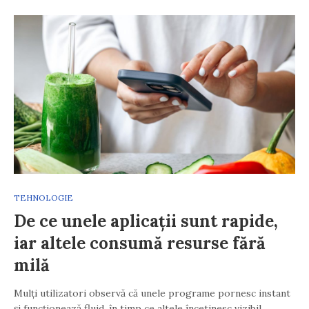
TEHNOLOGIE
De ce unele aplicații sunt rapide,
iar altele consumă resurse fără
milă
Mulți utilizatori observă că unele programe pornesc instant
și funcționează fluid, în timp ce altele încetinesc vizibil