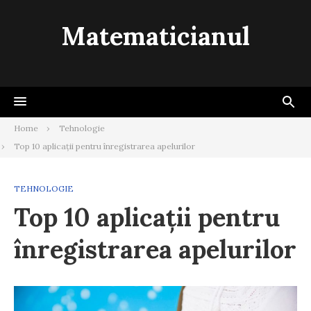
Skip
to
Matematicianul
content
Home
Tehnologie
Top 10 aplicații pentru înregistrarea apelurilor
TEHNOLOGIE
Top 10 aplicații pentru
înregistrarea apelurilor