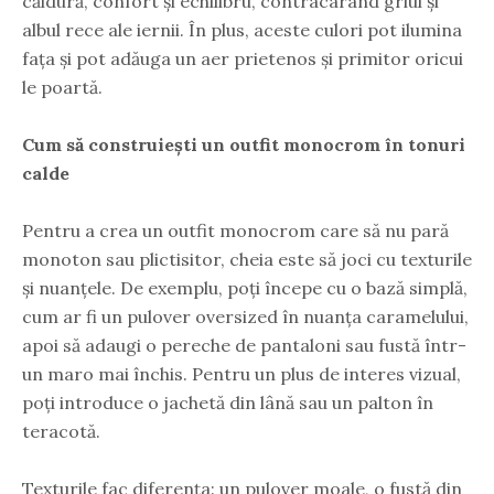
căldură, confort și echilibru, contracarând griul și
albul rece ale iernii. În plus, aceste culori pot ilumina
fața și pot adăuga un aer prietenos și primitor oricui
le poartă.
Cum să construiești un outfit monocrom în tonuri
calde
Pentru a crea un outfit monocrom care să nu pară
monoton sau plictisitor, cheia este să joci cu texturile
și nuanțele. De exemplu, poți începe cu o bază simplă,
cum ar fi un pulover oversized în nuanța caramelului,
apoi să adaugi o pereche de pantaloni sau fustă într-
un maro mai închis. Pentru un plus de interes vizual,
poți introduce o jachetă din lână sau un palton în
teracotă.
Texturile fac diferența: un pulover moale, o fustă din