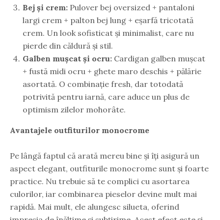
Bej și crem:
Pulover bej oversized + pantaloni
largi crem + palton bej lung + eșarfă tricotată
crem. Un look sofisticat și minimalist, care nu
pierde din căldură și stil.
Galben mușcat și ocru:
Cardigan galben mușcat
+ fustă midi ocru + ghete maro deschis + pălărie
asortată. O combinație fresh, dar totodată
potrivită pentru iarnă, care aduce un plus de
optimism zilelor mohorâte.
Avantajele outfiturilor monocrome
Pe lângă faptul că arată mereu bine și îți asigură un
aspect elegant, outfiturile monocrome sunt și foarte
practice. Nu trebuie să te complici cu asortarea
culorilor, iar combinarea pieselor devine mult mai
rapidă. Mai mult, ele alungesc silueta, oferind
impresia de înălțime și subțirime. Acest efect este și