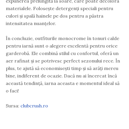
expunerea prelungită la soare, care poate decolora
materialele. Folosește detergenți speciali pentru
culori și spală hainele pe dos pentru a păstra
intensitatea nuanțelor.
În concluzie, outfiturile monocrome în tonuri calde
pentru iarnă sunt o alegere excelentă pentru orice
garderobă. Ele combină stilul cu confortul, oferă un
aer rafinat și se potrivesc perfect sezonului rece. În
plus, te ajută să economisești timp și să arăți mereu
bine, indiferent de ocazie. Dacă nu ai încercat încă
această tendință, iarna aceasta e momentul ideal să
o faci!
Sursa:
clubcrush.ro