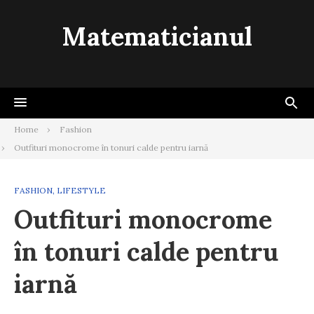
Skip
to
Matematicianul
content
Home
Fashion
Outfituri monocrome în tonuri calde pentru iarnă
FASHION
,
LIFESTYLE
Outfituri monocrome
în tonuri calde pentru
iarnă