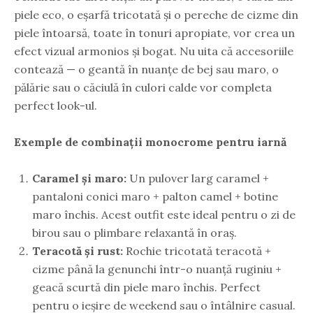
piele eco, o eșarfă tricotată și o pereche de cizme din
piele întoarsă, toate în tonuri apropiate, vor crea un
efect vizual armonios și bogat. Nu uita că accesoriile
contează — o geantă în nuanțe de bej sau maro, o
pălărie sau o căciulă în culori calde vor completa
perfect look-ul.
Exemple de combinații monocrome pentru iarnă
Caramel și maro:
Un pulover larg caramel +
pantaloni conici maro + palton camel + botine
maro închis. Acest outfit este ideal pentru o zi de
birou sau o plimbare relaxantă în oraș.
Teracotă și rust:
Rochie tricotată teracotă +
cizme până la genunchi într-o nuanță ruginiu +
geacă scurtă din piele maro închis. Perfect
pentru o ieșire de weekend sau o întâlnire casual.