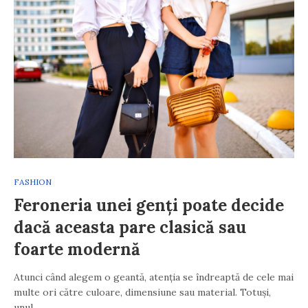
FASHION
Feroneria unei genți poate decide
dacă aceasta pare clasică sau
foarte modernă
Atunci când alegem o geantă, atenția se îndreaptă de cele mai
multe ori către culoare, dimensiune sau material. Totuși,
unul…