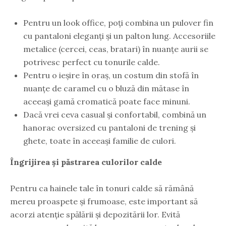
Pentru un look office, poți combina un pulover fin
cu pantaloni eleganți și un palton lung. Accesoriile
metalice (cercei, ceas, bratari) în nuanțe aurii se
potrivesc perfect cu tonurile calde.
Pentru o ieșire în oraș, un costum din stofă în
nuanțe de caramel cu o bluză din mătase în
aceeași gamă cromatică poate face minuni.
Dacă vrei ceva casual și confortabil, combină un
hanorac oversized cu pantaloni de trening și
ghete, toate în aceeași familie de culori.
Îngrijirea și păstrarea culorilor calde
Pentru ca hainele tale în tonuri calde să rămână
mereu proaspete și frumoase, este important să
acorzi atenție spălării și depozitării lor. Evită