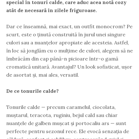
special în tonuri calde, care aduc acea notă cozy
atât de necesară în zilele friguroase.
Dar ce înseamnă, mai exact, un outfit monocrom? Pe
scurt, este o ținută construită în jurul unei singure
culori sau a nuanțelor apropiate ale acesteia. Astfel,
în loc să jonglăm cu o mulțime de culori, alegem să ne
îmbrăcăm din cap până-n picioare într-o gamă
cromatică unitară. Avantajul? Un look sofisticat, ușor
de asortat și, mai ales, versatil.
De ce tonurile calde?
Tonurile calde — precum caramelul, ciocolata,
muștarul, teracota, ruginiu, bejul cald sau chiar
nuanțele de galben mușcat și portocaliu ars — sunt
perfecte pentru sezonul rece. Ele evocă senzația de