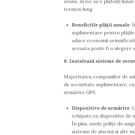
avans, în loc să o plătești lun
termen lung.
Beneficiile plății anuale
: 
suplimentare pentru plățile
aduce economii semnificative
aceasta poate fi o alegere
6. Instalează sisteme de secu
Majoritatea companiilor de asi
de securitate suplimentare, cum
urmărire GPS.
Dispozitive de urmărire
: 
echipate cu dispozitive de 
În plus, unele polițe de as
sisteme de alarmă și alte m