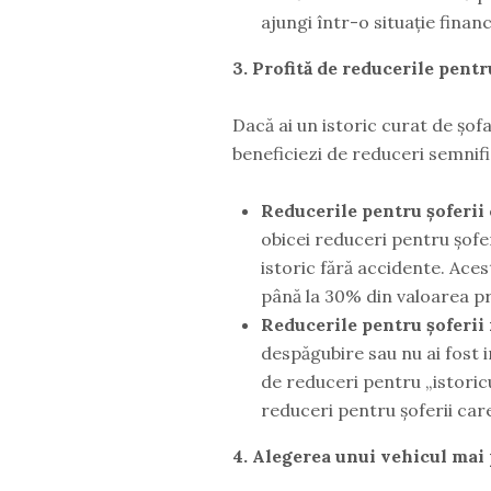
ajungi într-o situație financi
3. Profită de reducerile pentr
Dacă ai un istoric curat de șof
beneficiezi de reduceri semnifi
Reducerile pentru șoferii
obicei reduceri pentru șofer
istoric fără accidente. Ace
până la 30% din valoarea pr
Reducerile pentru șoferii
despăgubire sau nu ai fost i
de reduceri pentru „istori
reduceri pentru șoferii car
4. Alegerea unui vehicul mai 