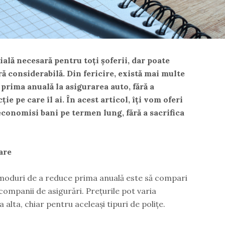
ală necesară pentru toți șoferii, dar poate
ă considerabilă. Din fericire, există mai multe
prima anuală la asigurarea auto, fără a
e pe care îl ai. În acest articol, îți vom oferi
economisi bani pe termen lung, fără a sacrifica
are
 moduri de a reduce prima anuală este să compari
companii de asigurări. Prețurile pot varia
 alta, chiar pentru aceleași tipuri de polițe.