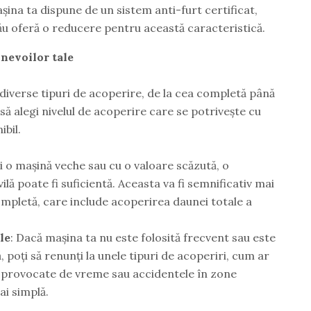
șina ta dispune de un sistem anti-furt certificat,
tău oferă o reducere pentru această caracteristică.
 nevoilor tale
diverse tipuri de acoperire, de la cea completă până
să alegi nivelul de acoperire care se potrivește cu
ibil.
ai o mașină veche sau cu o valoare scăzută, o
lă poate fi suficientă. Aceasta va fi semnificativ mai
ompletă, care include acoperirea daunei totale a
le
: Dacă mașina ta nu este folosită frecvent sau este
 poți să renunți la unele tipuri de acoperiri, cum ar
e provocate de vreme sau accidentele în zone
mai simplă.