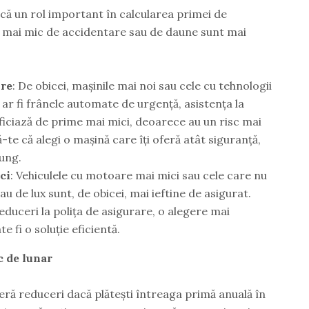
oacă un rol important în calcularea primei de
sc mai mic de accidentare sau de daune sunt mai
ure
: De obicei, mașinile mai noi sau cele cu tehnologii
ar fi frânele automate de urgență, asistența la
eficiază de prime mai mici, deoarece au un risc mai
te că alegi o mașină care îți oferă atât siguranță,
ung.
ci
: Vehiculele cu motoare mai mici sau cele care nu
u de lux sunt, de obicei, mai ieftine de asigurat.
educeri la polița de asigurare, o alegere mai
 fi o soluție eficientă.
c de lunar
eră reduceri dacă plătești întreaga primă anuală în