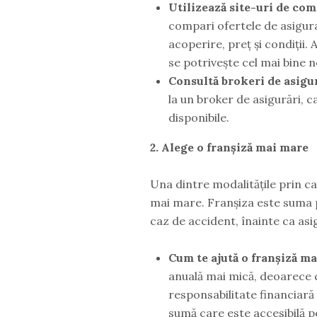
Utilizează site-uri de co
compari ofertele de asigura
acoperire, preț și condiții.
se potrivește cel mai bine n
Consultă brokeri de asigu
la un broker de asigurări, 
disponibile.
2. Alege o franșiză mai mare
Una dintre modalitățile prin ca
mai mare. Franșiza este suma p
caz de accident, înainte ca asi
Cum te ajută o franșiză m
anuală mai mică, deoarece 
responsabilitate financiară 
sumă care este accesibilă pe