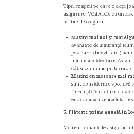
Tipul mașinii pe care o deții j
asigurare. Vehiculele cu un ri
ieftine de asigurat.
Mașini mai noi și mai sig
avansate de siguranță (cum 
păstrarea benzii, etc.) ben
mic de accidentare. Asigură-
cât și economii pe termen l
Mașini cu motoare mai mi
sunt considerate sportivă sa
Dacă ești în căutarea unei r
economică a vehiculului poate
5. Plătește prima anuală în lo
Multe companii de asigurări of