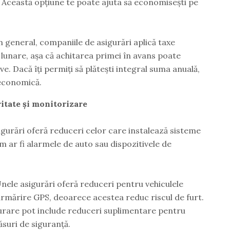
ar. Această opțiune te poate ajuta să economisești pe
În general, companiile de asigurări aplică taxe
 lunare, așa că achitarea primei în avans poate
. Dacă îți permiți să plătești integral suma anuală,
 economică.
ritate și monitorizare
gurări oferă reduceri celor care instalează sisteme
 ar fi alarmele de auto sau dispozitivele de
Unele asigurări oferă reduceri pentru vehiculele
urmărire GPS, deoarece acestea reduc riscul de furt.
igurare pot include reduceri suplimentare pentru
ăsuri de siguranță.