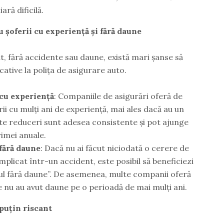
ară dificilă.
u șoferii cu experiență și fără daune
at, fără accidente sau daune, există mari șanse să
cative la polița de asigurare auto.
 cu experiență
: Companiile de asigurări oferă de
ii cu mulți ani de experiență, mai ales dacă au un
ste reduceri sunt adesea consistente și pot ajunge
imei anuale.
 fără daune
: Dacă nu ai făcut niciodată o cerere de
mplicat într-un accident, este posibil să beneficiezi
cul fără daune”. De asemenea, multe companii oferă
e nu au avut daune pe o perioadă de mai mulți ani.
puțin riscant