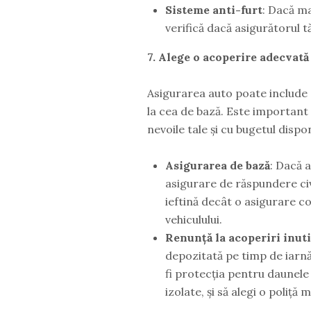
Sisteme anti-furt
: Dacă ma
verifică dacă asigurătorul 
7. Alege o acoperire adecvată
Asigurarea auto poate include 
la cea de bază. Este important 
nevoile tale și cu bugetul dispon
Asigurarea de bază
: Dacă 
asigurare de răspundere civi
ieftină decât o asigurare c
vehiculului.
Renunță la acoperiri inuti
depozitată pe timp de iarnă,
fi protecția pentru daunel
izolate, și să alegi o poliță 