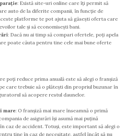
mparație
: Există site-uri online care îți permit să
re auto de la diferite companii, în funcție de
 Aceste platforme te pot ajuta să găsești oferta care
evoilor tale și să economisești bani.
rări
: Dacă nu ai timp să compari ofertele, poți apela
care poate căuta pentru tine cele mai bune oferte
re poți reduce prima anuală este să alegi o franșiză
e care trebuie să o plătești din propriul buzunar în
guratorul să acopere restul daunelor.
ai mare
: O franșiză mai mare înseamnă o primă
compania de asigurări își asumă mai puțină
în caz de accident. Totuși, este important să alegi o
ntru tine în caz de necesitate, astfel încât să nu