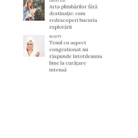
LIFESTYLE
Arta plimbărilor fără
destinație: cum
redescoperi bucuria
explorării
BEAUTY
Tenul cu aspect
congestionat nu
răspunde întotdeauna
bine la curățare
intensă