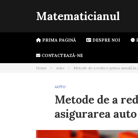
Skip
to
Matematicianul
content
PRIMA PAGINĂ
DESPRE NOI
P
CONTACTEAZĂ-NE
Home
Auto
Metode de a reduce prima anuală la 
AUTO
Metode de a red
asigurarea auto