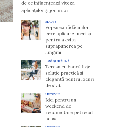
de ce influențează viteza
aplicațiilor și jocurilor
BEAUTY
Vopsirea rădăcinilor
cere aplicare precisă
pentru a evita
suprapunerea pe
lungimi
CASĂ ȘI GRĂDINĂ
Terasa cu bancă fixă:
soluție practică și
elegantă pentru locuri
de stat
LIFESTYLE
Idei pentru un
weekend de
reconectare petrecut
acasă