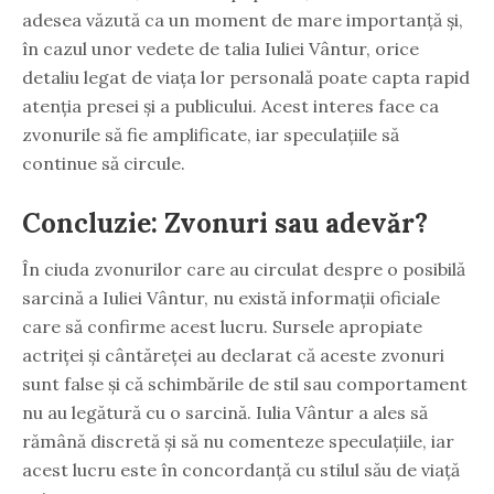
adesea văzută ca un moment de mare importanță și,
în cazul unor vedete de talia Iuliei Vântur, orice
detaliu legat de viața lor personală poate capta rapid
atenția presei și a publicului. Acest interes face ca
zvonurile să fie amplificate, iar speculațiile să
continue să circule.
Concluzie: Zvonuri sau adevăr?
În ciuda zvonurilor care au circulat despre o posibilă
sarcină a Iuliei Vântur, nu există informații oficiale
care să confirme acest lucru. Sursele apropiate
actriței și cântăreței au declarat că aceste zvonuri
sunt false și că schimbările de stil sau comportament
nu au legătură cu o sarcină. Iulia Vântur a ales să
rămână discretă și să nu comenteze speculațiile, iar
acest lucru este în concordanță cu stilul său de viață