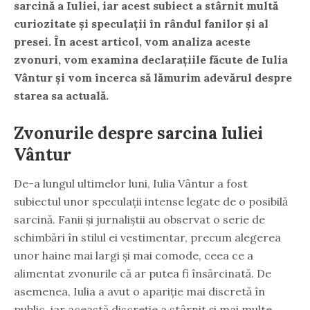
sarcină a Iuliei, iar acest subiect a stârnit multă
curiozitate și speculații în rândul fanilor și al
presei. În acest articol, vom analiza aceste
zvonuri, vom examina declarațiile făcute de Iulia
Vântur și vom încerca să lămurim adevărul despre
starea sa actuală.
Zvonurile despre sarcina Iuliei
Vântur
De-a lungul ultimelor luni, Iulia Vântur a fost
subiectul unor speculații intense legate de o posibilă
sarcină. Fanii și jurnaliștii au observat o serie de
schimbări în stilul ei vestimentar, precum alegerea
unor haine mai largi și mai comode, ceea ce a
alimentat zvonurile că ar putea fi însărcinată. De
asemenea, Iulia a avut o apariție mai discretă în
public, iar această discreție a stârnit și mai multe