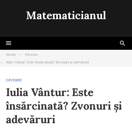
Skip
to
Matematicianul
content
Home
Diverse
Iulia Vântur: Este însărcinată? Zvonuri și adevăruri
DIVERSE
Iulia Vântur: Este
însărcinată? Zvonuri și
adevăruri