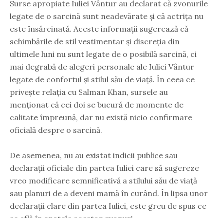
Surse apropiate Iuliei Vântur au declarat că zvonurile
legate de o sarcină sunt neadevărate și că actrița nu
este însărcinată. Aceste informații sugerează că
schimbările de stil vestimentar și discreția din
ultimele luni nu sunt legate de o posibilă sarcină, ci
mai degrabă de alegeri personale ale Iuliei Vântur
legate de confortul și stilul său de viață. În ceea ce
privește relația cu Salman Khan, sursele au
menționat că cei doi se bucură de momente de
calitate împreună, dar nu există nicio confirmare
oficială despre o sarcină.
De asemenea, nu au existat indicii publice sau
declarații oficiale din partea Iuliei care să sugereze
vreo modificare semnificativă a stilului său de viață
sau planuri de a deveni mamă în curând. În lipsa unor
declarații clare din partea Iuliei, este greu de spus ce