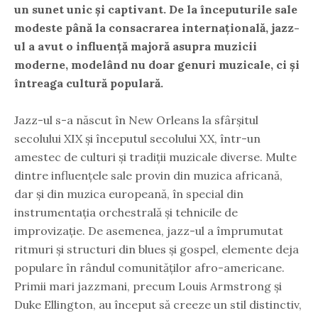
un sunet unic și captivant. De la începuturile sale
modeste până la consacrarea internațională, jazz-
ul a avut o influență majoră asupra muzicii
moderne, modelând nu doar genuri muzicale, ci și
întreaga cultură populară.
Jazz-ul s-a născut în New Orleans la sfârșitul
secolului XIX și începutul secolului XX, într-un
amestec de culturi și tradiții muzicale diverse. Multe
dintre influențele sale provin din muzica africană,
dar și din muzica europeană, în special din
instrumentația orchestrală și tehnicile de
improvizație. De asemenea, jazz-ul a împrumutat
ritmuri și structuri din blues și gospel, elemente deja
populare în rândul comunităților afro-americane.
Primii mari jazzmani, precum Louis Armstrong și
Duke Ellington, au început să creeze un stil distinctiv,