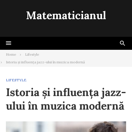
Skip
to
Matematicianul
content
Home
Lifestyle
Istoria și influența jazz-ului în muzica modernă
LIFESTYLE
Istoria și influența jazz-
ului în muzica modernă