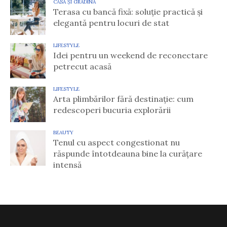
CASĂ ȘI GRĂDINĂ
Terasa cu bancă fixă: soluție practică și
elegantă pentru locuri de stat
LIFESTYLE
Idei pentru un weekend de reconectare
petrecut acasă
LIFESTYLE
Arta plimbărilor fără destinație: cum
redescoperi bucuria explorării
BEAUTY
Tenul cu aspect congestionat nu
răspunde întotdeauna bine la curățare
intensă