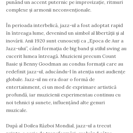
punând un accent puternic pe improvizație, ritmuri
complexe și armonii neconvenționale.
În perioada interbelică, jazz-ul a fost adoptat rapid
în întreaga lume, devenind un simbol al libertății și al
inovării. Anii 1920 sunt cunoscuți ca „Epoca de Aur a
Jazz-ului”, când formația de big band și stilul swing au
cucerit lumea întreagă. Muzicieni precum Count
Basie și Benny Goodman au condus formații care au
redefinit jazz-ul, aducându-l în atenția unei audiențe
globale. Jazz-ul nu era doar o formă de
entertainment, ci un mod de exprimare artistică
profundă, iar muzicienii experimentau continuu cu
noi tehnici și sunete, influențând alte genuri
muzicale.
După al Doilea Război Mondial, jazz-ul a trecut