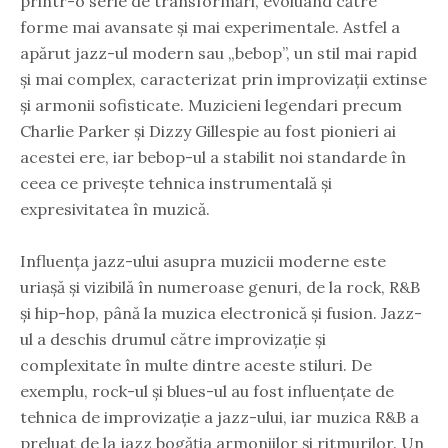
printr-o serie de transformări, evoluând către
forme mai avansate și mai experimentale. Astfel a
apărut jazz-ul modern sau „bebop”, un stil mai rapid
și mai complex, caracterizat prin improvizații extinse
și armonii sofisticate. Muzicieni legendari precum
Charlie Parker și Dizzy Gillespie au fost pionieri ai
acestei ere, iar bebop-ul a stabilit noi standarde în
ceea ce privește tehnica instrumentală și
expresivitatea în muzică.
Influența jazz-ului asupra muzicii moderne este
uriașă și vizibilă în numeroase genuri, de la rock, R&B
și hip-hop, până la muzica electronică și fusion. Jazz-
ul a deschis drumul către improvizație și
complexitate în multe dintre aceste stiluri. De
exemplu, rock-ul și blues-ul au fost influențate de
tehnica de improvizație a jazz-ului, iar muzica R&B a
preluat de la jazz bogăția armoniilor și ritmurilor. Un