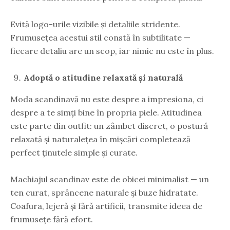
Evită logo-urile vizibile și detaliile stridente.
Frumusețea acestui stil constă în subtilitate —
fiecare detaliu are un scop, iar nimic nu este în plus.
Adoptă o atitudine relaxată și naturală
Moda scandinavă nu este despre a impresiona, ci
despre a te simți bine în propria piele. Atitudinea
este parte din outfit: un zâmbet discret, o postură
relaxată și naturalețea în mișcări completează
perfect ținutele simple și curate.
Machiajul scandinav este de obicei minimalist — un
ten curat, sprâncene naturale și buze hidratate.
Coafura, lejeră și fără artificii, transmite ideea de
frumusețe fără efort.