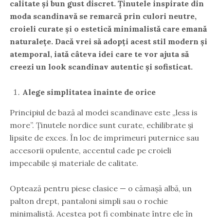
calitate și bun gust discret. Ținutele inspirate din
moda scandinavă se remarcă prin culori neutre,
croieli curate și o estetică minimalistă care emană
naturalețe. Dacă vrei să adopți acest stil modern și
atemporal, iată câteva idei care te vor ajuta să
creezi un look scandinav autentic și sofisticat.
Alege simplitatea înainte de orice
Principiul de bază al modei scandinave este „less is
more”. Ținutele nordice sunt curate, echilibrate și
lipsite de exces. În loc de imprimeuri puternice sau
accesorii opulente, accentul cade pe croieli
impecabile și materiale de calitate.
Optează pentru piese clasice — o cămașă albă, un
palton drept, pantaloni simpli sau o rochie
minimalistă. Acestea pot fi combinate între ele în