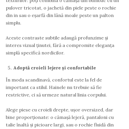
texturilor: poți combina o cămașă din bumbac cu un
pulover tricotat, o jachetă din piele peste o rochie
din in sau o eșarfă din lână moale peste un palton
simplu.
Aceste contraste subtile adaugă profunzime și
interes vizual ținutei, fără a compromite eleganța
simplă specifică nordicilor.
Adoptă croieli lejere și confortabile
În moda scandinavă, confortul este la fel de
important ca stilul. Hainele nu trebuie să fie
restrictive, ci să urmeze natural linia corpului.
Alege piese cu croieli drepte, ușor oversized, dar
bine proporționate: o cămașă lejeră, pantaloni cu
talie înaltă și picioare largi, sau o rochie fluidă din