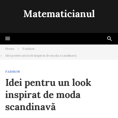
Skip
to
Matematicianul
content
Home
Fashion
Idei pentru un look inspirat de moda scandinavă
FASHION
Idei pentru un look
inspirat de moda
scandinavă