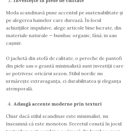
Investește în piese de calitate
Moda scandinavă pune accentul pe sustenabilitate și
pe alegerea hainelor care durează. În locul
achizițiilor impulsive, alege articole bine lucrate, din
materiale naturale — bumbac organic, lână, in sau
cașmir.
O jachetă din stofă de calitate, o pereche de pantofi
din piele sau o geantă minimalistă sunt investiții care
se potrivesc oricărui sezon. Stilul nordic nu
urmărește extravaganța, ci durabilitatea și eleganța
atemporală.
Adaugă accente moderne prin texturi
Chiar dacă stilul scandinav este minimalist, nu
înseamnă că este monoton. Secretul constă în jocul