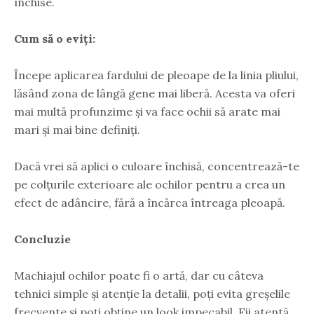
închise.
Cum să o eviți:
Începe aplicarea fardului de pleoape de la linia pliului,
lăsând zona de lângă gene mai liberă. Acesta va oferi
mai multă profunzime și va face ochii să arate mai
mari și mai bine definiți.
Dacă vrei să aplici o culoare închisă, concentrează-te
pe colțurile exterioare ale ochilor pentru a crea un
efect de adâncire, fără a încărca întreaga pleoapă.
Concluzie
Machiajul ochilor poate fi o artă, dar cu câteva
tehnici simple și atenție la detalii, poți evita greșelile
frecvente și poți obține un look impecabil. Fii atentă