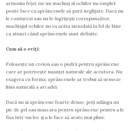
armonia feței, iar un machiaj al ochilor incomplet
poate face ca sprâncenele să pară neglijate. Dacă nu
le conturezi sau nu le îngrijești corespunzător,
machiajul ochilor nu va arăta niciodată la fel de bine
ca atunci când sprâncenele sunt definite.
Cum să o eviți:
Folosește un creion sau o pudră pentru sprâncene
care se potrivește nuanței naturale ale acestora. Nu
exagera cu forma; sprâncenele ar trebui să urmeze
linia naturală a arcadei.
Dacă nu ai sprâncene foarte dense, poți adăuga un
pic de gel sau mascara pentru sprâncene pentru a le
fixa într-un loc și a le face să arate mai pline.