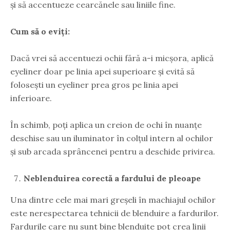
și să accentueze cearcănele sau liniile fine.
Cum să o eviți:
Dacă vrei să accentuezi ochii fără a-i micșora, aplică
eyeliner doar pe linia apei superioare și evită să
folosești un eyeliner prea gros pe linia apei
inferioare.
În schimb, poți aplica un creion de ochi în nuanțe
deschise sau un iluminator în colțul intern al ochilor
și sub arcada sprâncenei pentru a deschide privirea.
Neblenduirea corectă a fardului de pleoape
Una dintre cele mai mari greșeli în machiajul ochilor
este nerespectarea tehnicii de blenduire a fardurilor.
Fardurile care nu sunt bine blenduite pot crea linii