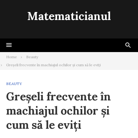
Skip
to
Matematicianul
content
Home
Beauty
Greșeli frecvente în machiajul ochilor și cum să le eviți
BEAUTY
Greșeli frecvente în
machiajul ochilor și
cum să le eviți