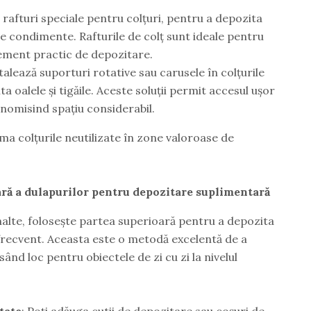
 rafturi speciale pentru colțuri, pentru a depozita
de condimente. Rafturile de colț sunt ideale pentru
element practic de depozitare.
stalează suporturi rotative sau carusele în colțurile
a oalele și tigăile. Aceste soluții permit accesul ușor
conomisind spațiu considerabil.
ma colțurile neutilizate în zone valoroase de
ară a dulapurilor pentru depozitare suplimentară
nalte, folosește partea superioară pentru a depozita
frecvent. Aceasta este o metodă excelentă de a
sând loc pentru obiectele de zi cu zi la nivelul
tate
: Poți adăuga cutii de depozitare sau coșuri de