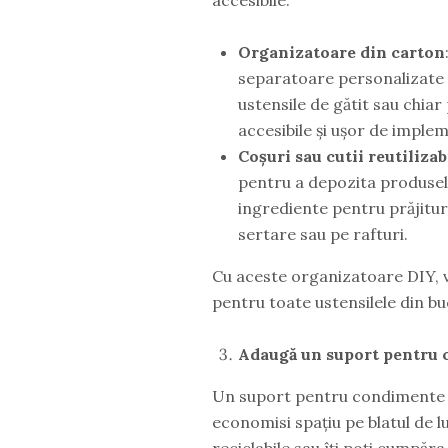
Organizatoare din carton
separatoare personalizate î
ustensile de gătit sau chiar
accesibile și ușor de imple
Coșuri sau cutii reutilizab
pentru a depozita produsele
ingrediente pentru prăjituri
sertare sau pe rafturi.
Cu aceste organizatoare DIY, v
pentru toate ustensilele din bu
Adaugă un suport pentru 
Un suport pentru condimente pe
economisi spațiu pe blatul de l
reciclabile sau îți poți cumpăra 