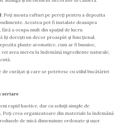
l
: Poți monta rafturi pe pereți pentru a depozita
ondimente. Acestea pot fi instalate deasupra
, fără a ocupa mult din spațiul de lucru.
ă îți dorești un decor proaspăt și funcțional,
depozita plante aromatice, cum ar fi busuioc,
, vei avea mereu la îndemână ingrediente naturale,
ăcută.
 de curățat și care se potrivesc cu stilul bucătăriei
 sertare
eni rapid haotice, dar cu soluții simple de
. Poți crea organizatoare din materiale la îndemână
 produsele de mică dimensiune ordonate și ușor