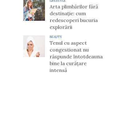
LIFESTYLE
Arta plimbărilor fără
destinație: cum
redescoperi bucuria
explorării
BEAUTY
Tenul cu aspect
congestionat nu
răspunde întotdeauna
bine la curățare
intensă