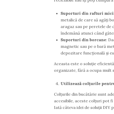
Suporturi din rafturi mici
metalică de care să agăți b
aragaz sau pe peretele de 
îndemână atunci când găteș
Suporturi din borcane
: Da
magnetic sau pe o bară meta
depozitare funcțională și es
Aceasta este o soluție eficient
organizate, fără a ocupa mult s
Utilizează colțurile pentr
Colțurile din bucătărie sunt ad
accesibile, aceste colțuri pot 
Iată câteva idei de soluții DIY p