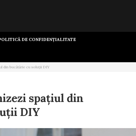
OLITICĂ DE CONFIDENȚIALITATE
ul din bucătărie cu soluții DIY
izezi spațiul din
uții DIY