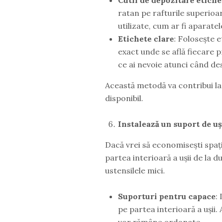
ratan pe rafturile superioa
utilizate, cum ar fi aparate
Etichete clare
: Folosește e
exact unde se află fiecare p
ce ai nevoie atunci când des
Această metodă va contribui la 
disponibil.
Instalează un suport de u
Dacă vrei să economisești spațiu
partea interioară a ușii de la 
ustensilele mici.
Suporturi pentru capace
:
pe partea interioară a ușii. 
vor rămâne ordonate.