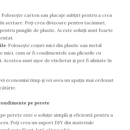
: Folosește carton sau placaje subțiri pentru a crea
n sertare. Poți crea divizoare pentru tacâmuri,
 pentru pungile de plastic. Aceste soluții sunt foarte
mentat.
ile
: Folosește coșuri mici din plastic sau metal
 mici, cum ar fi condimentele sau plicurile cu
. Acestea sunt ușor de etichetat și pot fi aliniate în
ei economisi timp și vei avea un spațiu mai ordonat
cătărie.
condimente pe perete
 perete este o soluție simplă și eficientă pentru a
ucru. Poți crea un suport DIY din materiale
unul gata făcut. Iată câteva idei: