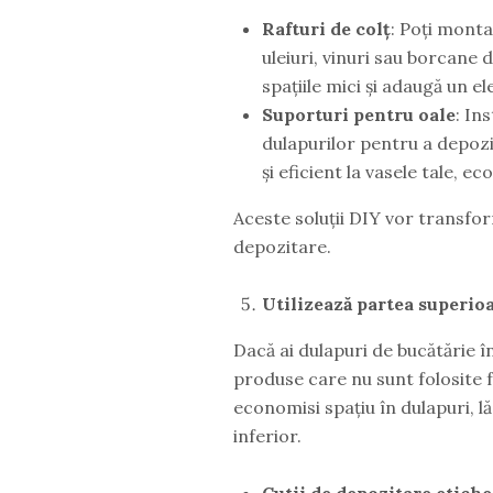
Rafturi de colț
: Poți monta
uleiuri, vinuri sau borcane 
spațiile mici și adaugă un 
Suporturi pentru oale
: In
dulapurilor pentru a depozit
și eficient la vasele tale, e
Aceste soluții DIY vor transfor
depozitare.
Utilizează partea superio
Dacă ai dulapuri de bucătărie î
produse care nu sunt folosite 
economisi spațiu în dulapuri, lă
inferior.
Cutii de depozitare etiche