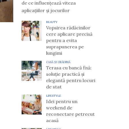
de ce influențează viteza
aplicațiilor și jocurilor
BEAUTY
Vopsirea rădăcinilor
cere aplicare precisă
pentru a evita
suprapunerea pe
lungimi
CASĂ ȘI GRĂDINĂ
Terasa cu bancă fixă:
soluție practică și
elegantă pentru locuri
de stat
LIFESTYLE
Idei pentru un
weekend de
reconectare petrecut
acasă