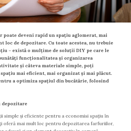
ar poate deveni rapid un spațiu aglomerat, mai
nt loc de depozitare. Cu toate acestea, nu trebuie
ațiu – există o mulțime de soluții DIY pe care le
unătăți funcționalitatea și organizarea
ativitate și câteva materiale simple, poți
spațiu mai eficient, mai organizat și mai plăcut.
entru a optimiza spațiul din bucătărie, folosind
u depozitare
ii simple și eficiente pentru a economisi spațiu în
ți oferă mai mult loc pentru depozitarea farfuriilor,
ar adaugă și un element decorativ în cameră.