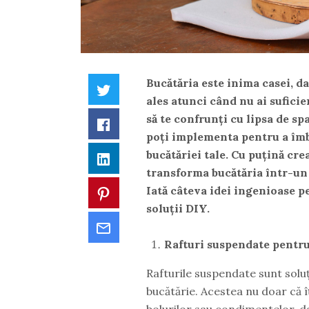
Bucătăria este inima casei, d
Twitter
ales atunci când nu ai suficie
să te confrunți cu lipsa de sp
Facebook
poți implementa pentru a îmb
bucătăriei tale. Cu puțină cre
LinkedIn
transforma bucătăria într-un 
Iată câteva idei ingenioase p
Pinterest
soluții DIY.
Email
Rafturi suspendate pentr
Rafturile suspendate sunt soluț
bucătărie. Acestea nu doar că î
bolurilor sau condimentelor, d