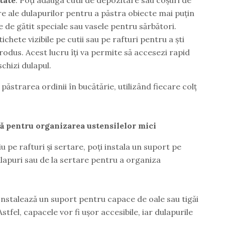
re ale dulapurilor pentru a păstra obiecte mai puțin
le de gătit speciale sau vasele pentru sărbători.
tichete vizibile pe cutii sau pe rafturi pentru a ști
rodus. Acest lucru îți va permite să accesezi rapid
chizi dulapul.
păstrarea ordinii în bucătărie, utilizând fiecare colț
șă pentru organizarea ustensilelor mici
 pe rafturi și sertare, poți instala un suport pe
dulapuri sau de la sertare pentru a organiza
 Instalează un suport pentru capace de oale sau tigăi
Astfel, capacele vor fi ușor accesibile, iar dulapurile