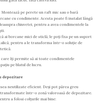
: Montează pe perete un raft mic sau o bară
orcane cu condimente. Acesta poate fi instalat lângă
deasupra chiuvetei, pentru a avea condimentele la
ti.
că ai borcane mici de sticlă, le poți fixa pe un suport
lică, pentru a le transforma într-o soluție de
tetică.
ă care îți permite să ai toate condimentele
pațiu pe blatul de lucru.
u depozitare
esea neutilizate eficient. Deși pot părea greu
fi transformate într-o zonă valoroasă de depozitare.
entru a folosi colțurile mai bine: