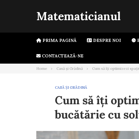
Skip
to
Matematicianul
content
PRIMA PAGINĂ
DESPRE NOI
P
CONTACTEAZĂ-NE
Home
Casă și Grădină
Cum să îți optimizezi spați
CASĂ ȘI GRĂDINĂ
Cum să îți optim
bucătărie cu sol