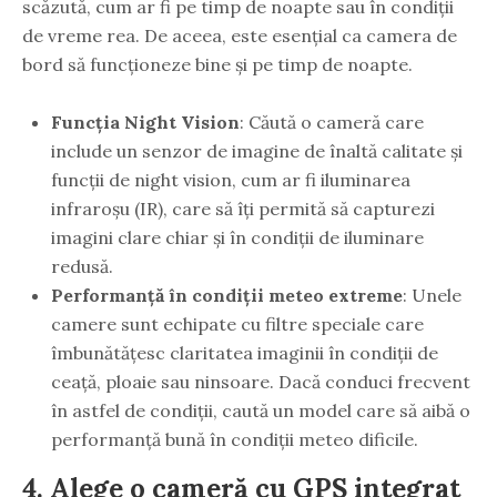
scăzută, cum ar fi pe timp de noapte sau în condiții
de vreme rea. De aceea, este esențial ca camera de
bord să funcționeze bine și pe timp de noapte.
Funcția Night Vision
: Căută o cameră care
include un senzor de imagine de înaltă calitate și
funcții de night vision, cum ar fi iluminarea
infraroșu (IR), care să îți permită să capturezi
imagini clare chiar și în condiții de iluminare
redusă.
Performanță în condiții meteo extreme
: Unele
camere sunt echipate cu filtre speciale care
îmbunătățesc claritatea imaginii în condiții de
ceață, ploaie sau ninsoare. Dacă conduci frecvent
în astfel de condiții, caută un model care să aibă o
performanță bună în condiții meteo dificile.
4.
Alege o cameră cu GPS integrat