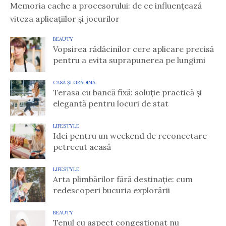
Memoria cache a procesorului: de ce influențează
viteza aplicațiilor și jocurilor
BEAUTY
Vopsirea rădăcinilor cere aplicare precisă
pentru a evita suprapunerea pe lungimi
CASĂ ȘI GRĂDINĂ
Terasa cu bancă fixă: soluție practică și
elegantă pentru locuri de stat
LIFESTYLE
Idei pentru un weekend de reconectare
petrecut acasă
LIFESTYLE
Arta plimbărilor fără destinație: cum
redescoperi bucuria explorării
BEAUTY
Tenul cu aspect congestionat nu