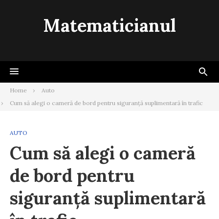
Skip
to
Matematicianul
content
Home
Auto
Cum să alegi o cameră de bord pentru siguranță suplimentară în trafic
AUTO
Cum să alegi o cameră
de bord pentru
siguranță suplimentară