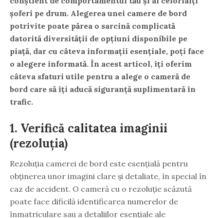
conștient de comportamentul tău și al celorlalți
șoferi pe drum. Alegerea unei camere de bord
potrivite poate părea o sarcină complicată
datorită diversității de opțiuni disponibile pe
piață, dar cu câteva informații esențiale, poți face
o alegere informată. În acest articol, îți oferim
câteva sfaturi utile pentru a alege o cameră de
bord care să îți aducă siguranță suplimentară în
trafic.
1.
Verifică calitatea imaginii
(rezoluția)
Rezoluția camerei de bord este esențială pentru
obținerea unor imagini clare și detaliate, în special în
caz de accident. O cameră cu o rezoluție scăzută
poate face dificilă identificarea numerelor de
înmatriculare sau a detaliilor esențiale ale