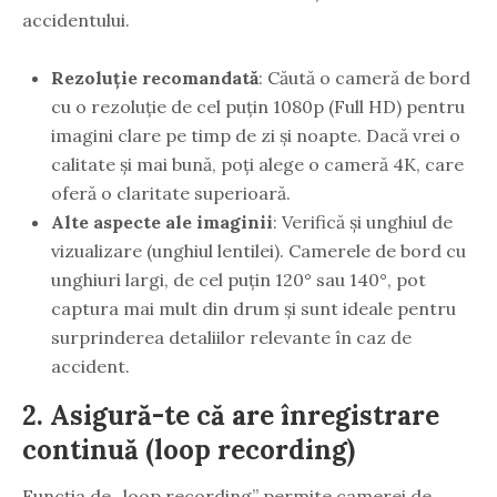
accidentului.
Rezoluție recomandată
: Căută o cameră de bord
cu o rezoluție de cel puțin 1080p (Full HD) pentru
imagini clare pe timp de zi și noapte. Dacă vrei o
calitate și mai bună, poți alege o cameră 4K, care
oferă o claritate superioară.
Alte aspecte ale imaginii
: Verifică și unghiul de
vizualizare (unghiul lentilei). Camerele de bord cu
unghiuri largi, de cel puțin 120° sau 140°, pot
captura mai mult din drum și sunt ideale pentru
surprinderea detaliilor relevante în caz de
accident.
2.
Asigură-te că are înregistrare
continuă (loop recording)
Funcția de „loop recording” permite camerei de