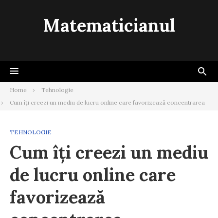
Skip
to
Matematicianul
content
Home
Tehnologie
Cum îți creezi un mediu de lucru online care favorizează concentrarea
TEHNOLOGIE
Cum îți creezi un mediu
de lucru online care
favorizează