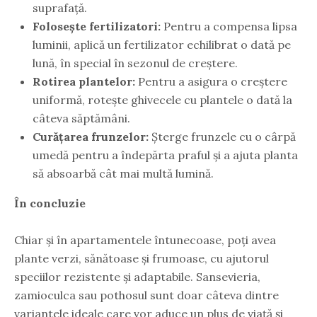
suprafață.
Folosește fertilizatori:
Pentru a compensa lipsa
luminii, aplică un fertilizator echilibrat o dată pe
lună, în special în sezonul de creștere.
Rotirea plantelor:
Pentru a asigura o creștere
uniformă, rotește ghivecele cu plantele o dată la
câteva săptămâni.
Curățarea frunzelor:
Șterge frunzele cu o cârpă
umedă pentru a îndepărta praful și a ajuta planta
să absoarbă cât mai multă lumină.
În concluzie
Chiar și în apartamentele întunecoase, poți avea
plante verzi, sănătoase și frumoase, cu ajutorul
speciilor rezistente și adaptabile. Sansevieria,
zamioculca sau pothosul sunt doar câteva dintre
variantele ideale care vor aduce un plus de viață și