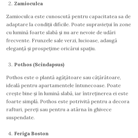
Zamioculca
Zamioculca este cunoscută pentru capacitatea sa de
adaptare la condiții dificile. Poate supraviețui în zone
cu lumină foarte slabă și nu are nevoie de udări
frecvente. Frunzele sale verzi, lucioase, adaugă
eleganță și prospețime oricărui spațiu.
Pothos (Scindapsus)
Pothos este o plantă agățătoare sau cățărătoare,
ideală pentru apartamentele întunecoase. Poate
crește bine și în lumină slabă, iar întreținerea ei este
foarte simplă. Pothos este potrivită pentru a decora
rafturi, pereți sau pentru a atârna în ghivece
suspendate.
Feriga Boston