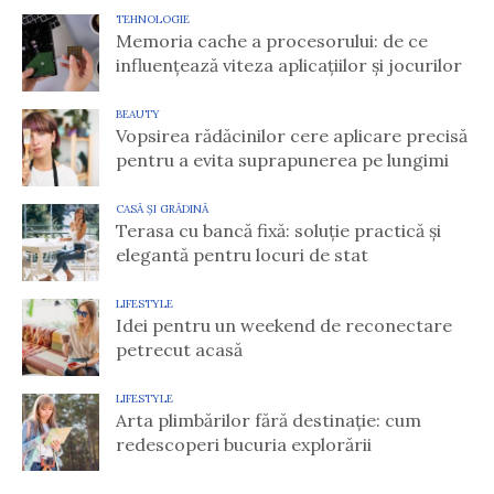
TEHNOLOGIE
Memoria cache a procesorului: de ce
influențează viteza aplicațiilor și jocurilor
BEAUTY
Vopsirea rădăcinilor cere aplicare precisă
pentru a evita suprapunerea pe lungimi
CASĂ ȘI GRĂDINĂ
Terasa cu bancă fixă: soluție practică și
elegantă pentru locuri de stat
LIFESTYLE
Idei pentru un weekend de reconectare
petrecut acasă
LIFESTYLE
Arta plimbărilor fără destinație: cum
redescoperi bucuria explorării