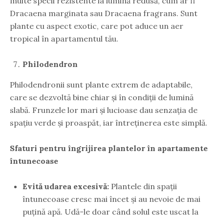
multe specii rezistente la lumină redusă, cum ar fi
Dracaena marginata sau Dracaena fragrans. Sunt
plante cu aspect exotic, care pot aduce un aer
tropical în apartamentul tău.
Philodendron
Philodendronii sunt plante extrem de adaptabile,
care se dezvoltă bine chiar și în condiții de lumină
slabă. Frunzele lor mari și lucioase dau senzația de
spațiu verde și proaspăt, iar întreținerea este simplă.
Sfaturi pentru îngrijirea plantelor în apartamente
întunecoase
Evită udarea excesivă:
Plantele din spații
întunecoase cresc mai încet și au nevoie de mai
puțină apă. Udă-le doar când solul este uscat la