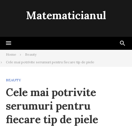
Skip
to
Matematicianul
content
Home
Beauty
Cele mai potrivite serumuri pentru fiecare tip de piele
BEAUTY
Cele mai potrivite
serumuri pentru
fiecare tip de piele