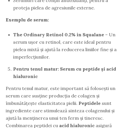
Serumuri care conțin antioxidanți, pentru a
proteja pielea de agresiunile externe.
Exemplu de serum:
The Ordinary Retinol 0.2% in Squalane
– Un
serum ușor cu retinol, care este ideal pentru
pielea mixtă și ajută la reducerea liniilor fine și a
imperfecțiunilor.
Pentru tenul matur: Serum cu peptide și acid
hialuronic
Pentru tenul matur, este important să folosești un
serum care susține producția de colagen și
îmbunătățește elasticitatea pielii.
Peptidele
sunt
ingrediente care stimulează sinteza colagenului și
ajută la menținerea unui ten ferm și tineresc.
Combinarea peptidei cu
acid hialuronic
asigură