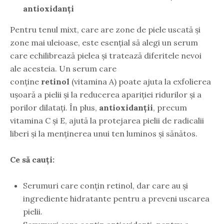
antioxidanți
Pentru tenul mixt, care are zone de piele uscată și
zone mai uleioase, este esențial să alegi un serum
care echilibrează pielea și tratează diferitele nevoi
ale acesteia. Un serum care
conține
retinol
(vitamina A) poate ajuta la exfolierea
ușoară a pielii și la reducerea apariției ridurilor și a
porilor dilatați. În plus,
antioxidanții
, precum
vitamina C și E, ajută la protejarea pielii de radicalii
liberi și la menținerea unui ten luminos și sănătos.
Ce să cauți:
Serumuri care conțin retinol, dar care au și
ingrediente hidratante pentru a preveni uscarea
pielii.