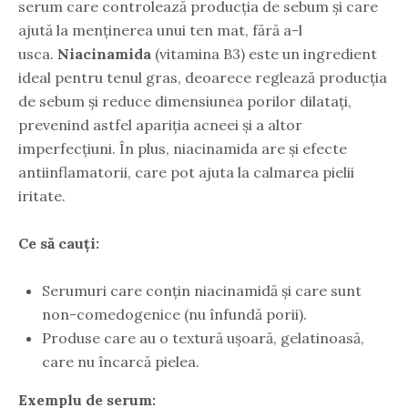
serum care controlează producția de sebum și care
ajută la menținerea unui ten mat, fără a-l
usca.
Niacinamida
(vitamina B3) este un ingredient
ideal pentru tenul gras, deoarece reglează producția
de sebum și reduce dimensiunea porilor dilatați,
prevenind astfel apariția acneei și a altor
imperfecțiuni. În plus, niacinamida are și efecte
antiinflamatorii, care pot ajuta la calmarea pielii
iritate.
Ce să cauți:
Serumuri care conțin niacinamidă și care sunt
non-comedogenice (nu înfundă porii).
Produse care au o textură ușoară, gelatinoasă,
care nu încarcă pielea.
Exemplu de serum: