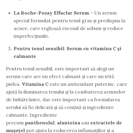
La Roche-Posay Effaclar Serum
– Un serum
special formulat pentru tenul gras și predispus la
acnee, care reglează excesul de sebum și reduce
imperfecțiunile.
Pentru tenul sensibil: Serum cu vitamina C și
calmante
Pentru tenul sensibil, este important să alegi un
serum care are un efect calmant și care nu irită
pielea.
Vitamina C
este un antioxidant puternic, care
ajută la iluminarea tenului și la combaterea semnelor
de îmbătrânire, dar este important ca formularea
serului să fie delicată și să conțină și ingrediente
calmante. Ingrediente
precum
panthenolul
,
alantoina
sau
extractele de
mușețel
pot ajuta la reducerea inflamațiilor și a