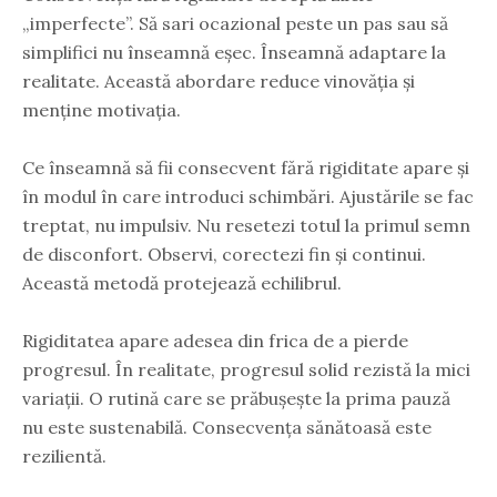
„imperfecte”. Să sari ocazional peste un pas sau să
simplifici nu înseamnă eșec. Înseamnă adaptare la
realitate. Această abordare reduce vinovăția și
menține motivația.
Ce înseamnă să fii consecvent fără rigiditate apare și
în modul în care introduci schimbări. Ajustările se fac
treptat, nu impulsiv. Nu resetezi totul la primul semn
de disconfort. Observi, corectezi fin și continui.
Această metodă protejează echilibrul.
Rigiditatea apare adesea din frica de a pierde
progresul. În realitate, progresul solid rezistă la mici
variații. O rutină care se prăbușește la prima pauză
nu este sustenabilă. Consecvența sănătoasă este
rezilientă.