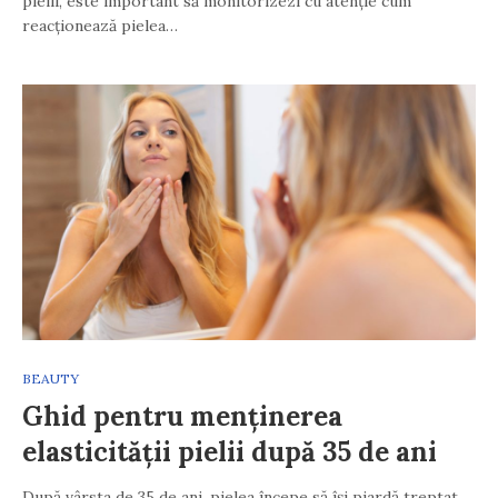
pielii, este important să monitorizezi cu atenție cum
reacționează pielea…
BEAUTY
Ghid pentru menținerea
elasticității pielii după 35 de ani
După vârsta de 35 de ani, pielea începe să își piardă treptat