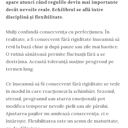
apare atunci când regulile devin mai importante
decât nevoile reale. Echilibrul se află între
disciplină și flexibilitate.
Mulți confundă consecvența cu perfecțiunea. În
realitate, a fi consecvent fără rigiditate înseamnă să
revii la bază chiar și după pauze sau zile mai haotice.
O rutină sănătoasă permite fluctuații fără a se
destrăma. Această toleranță susține progresul pe
termen lung.
Ce înseamnă să fii consecvent fără rigiditate se vede
în modul în care reacționezi la schimbări. Sezonul,
stresul, programul sau starea emoțională pot
modifica temporar nevoile pielii sau ale părului.
Ajustarea pașilor nu anulează consecvența, ci o
întărește. Flexibilitatea este un semn de maturitate,