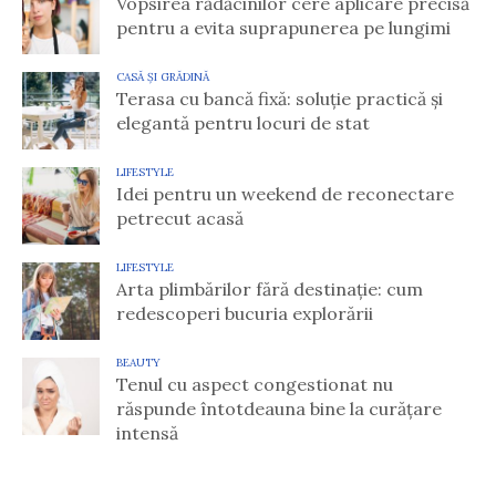
Vopsirea rădăcinilor cere aplicare precisă
pentru a evita suprapunerea pe lungimi
CASĂ ȘI GRĂDINĂ
Terasa cu bancă fixă: soluție practică și
elegantă pentru locuri de stat
LIFESTYLE
Idei pentru un weekend de reconectare
petrecut acasă
LIFESTYLE
Arta plimbărilor fără destinație: cum
redescoperi bucuria explorării
BEAUTY
Tenul cu aspect congestionat nu
răspunde întotdeauna bine la curățare
intensă