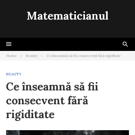
Skip
to
Matematicianul
content
Home
Beauty
Ce înseamnă să fii consecvent fără rigiditate
BEAUTY
Ce înseamnă să fii
consecvent fără
rigiditate