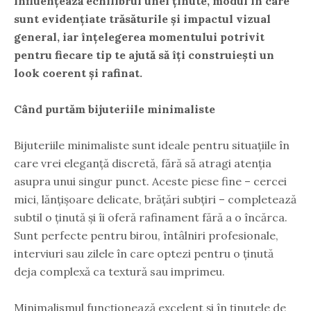
influențează echilibrul unei ținute, modul în care
sunt evidențiate trăsăturile și impactul vizual
general, iar înțelegerea momentului potrivit
pentru fiecare tip te ajută să îți construiești un
look coerent și rafinat.
Când purtăm bijuteriile minimaliste
Bijuteriile minimaliste sunt ideale pentru situațiile în
care vrei eleganță discretă, fără să atragi atenția
asupra unui singur punct. Aceste piese fine – cercei
mici, lănțișoare delicate, brățări subțiri – completează
subtil o ținută și îi oferă rafinament fără a o încărca.
Sunt perfecte pentru birou, întâlniri profesionale,
interviuri sau zilele în care optezi pentru o ținută
deja complexă ca textură sau imprimeu.
Minimalismul funcționează excelent și în ținutele de