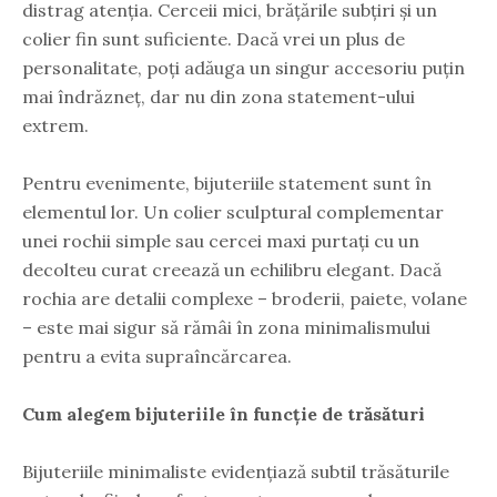
distrag atenția. Cerceii mici, brățările subțiri și un
colier fin sunt suficiente. Dacă vrei un plus de
personalitate, poți adăuga un singur accesoriu puțin
mai îndrăzneț, dar nu din zona statement-ului
extrem.
Pentru evenimente, bijuteriile statement sunt în
elementul lor. Un colier sculptural complementar
unei rochii simple sau cercei maxi purtați cu un
decolteu curat creează un echilibru elegant. Dacă
rochia are detalii complexe – broderii, paiete, volane
– este mai sigur să rămâi în zona minimalismului
pentru a evita supraîncărcarea.
Cum alegem bijuteriile în funcție de trăsături
Bijuteriile minimaliste evidențiază subtil trăsăturile