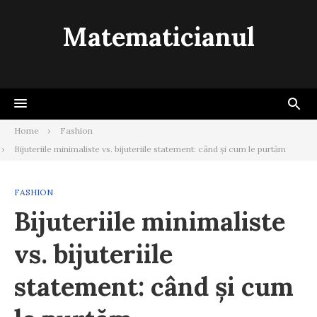
Skip
to
Matematicianul
content
Home
Fashion
Bijuteriile minimaliste vs. bijuteriile statement: când și cum le purtăm
FASHION
Bijuteriile minimaliste
vs. bijuteriile
statement: când și cum