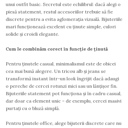
unui outfit basic. Secretul este echilibrul: dacă alegi o
piesă statement, restul accesoriilor trebuie să fie
discrete pentru a evita aglomerația vizuală. Bijuteriile
mari funcționează excelent cu ținute simple, culori
solide și croieli elegante.
Cum le combinăm corect în funcție de ținută
Pentru ținutele casual, minimalismul este de obicei
cea mai bună alegere. Un tricou alb și jeans se
transformă instant într-un look îngrijit dacă adaugi
o pereche de cercei rotunzi mici sau un lănțișor fin.
Bijuteriile statement pot funcționa și în cadru casual,
dar doar ca element unic – de exemplu, cercei masivi
purtați cu o bluză simplă.
Pentru ținutele office, alege bijuterii discrete care nu