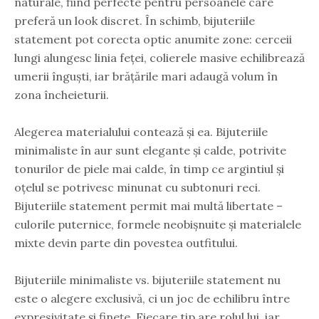
naturale, fiind perfecte pentru persoanele care
preferă un look discret. În schimb, bijuteriile
statement pot corecta optic anumite zone: cerceii
lungi alungesc linia feței, colierele masive echilibrează
umerii înguști, iar brățările mari adaugă volum în
zona încheieturii.
Alegerea materialului contează și ea. Bijuteriile
minimaliste în aur sunt elegante și calde, potrivite
tonurilor de piele mai calde, în timp ce argintiul și
oțelul se potrivesc minunat cu subtonuri reci.
Bijuteriile statement permit mai multă libertate –
culorile puternice, formele neobișnuite și materialele
mixte devin parte din povestea outfitului.
Bijuteriile minimaliste vs. bijuteriile statement nu
este o alegere exclusivă, ci un joc de echilibru între
expresivitate și finețe. Fiecare tip are rolul lui, iar