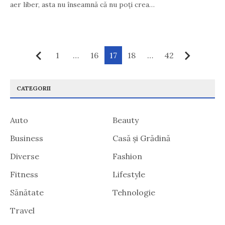
aer liber, asta nu înseamnă că nu poți crea…
Paginație
1
…
16
17
18
…
42
Anterior
Următ
articole
CATEGORII
Auto
Beauty
Business
Casă și Grădină
Diverse
Fashion
Fitness
Lifestyle
Sănătate
Tehnologie
Travel